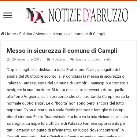
Home
/
Politica
/
Messo in sicurezza il comune di Campli
Messo in sicurezza il comune di Campli
29 Dicembre 2016
Politica
Lascia un commento
Dopo l’inagibilita’ dichiarata dalla Protezione Civile, a seguito del
sisma del 30 ottobre scorso, si e’ conclusa la messa in sicurezza di
Palazzo Farnese, sede del Comune di Campli: il Municipio e’ tornato a
svolgere la sua funzione. Si tratta di un altro intervento dopo quello
alla Torre Angioina, su un percorso che sta riportando Campli verso la
normale quotidianita’. Le difficolta’ non sono pero’ ancora del tutto
superate. “Non e’ stato un Natale facile per molte famiglie di Campli –
dice il sindaco Pietro Quaresimale – a loro va la mia vicinanza e il mio
sostegno. La riapertura ufficiale di Palazzo Farnese rappresenta per
tutti i cittadini un punto di riferimento, un luogo dove incontrarsi”. A
Campli, secondo i dati ufficiali del Centro operativo regionale della