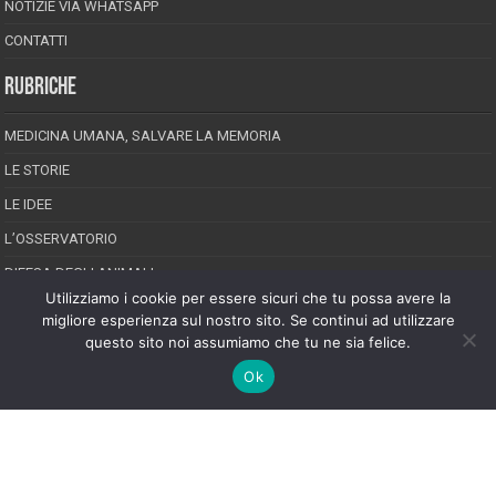
NOTIZIE VIA WHATSAPP
CONTATTI
RUBRICHE
MEDICINA UMANA, SALVARE LA MEMORIA
LE STORIE
LE IDEE
L’OSSERVATORIO
DIFESA DEGLI ANIMALI
Utilizziamo i cookie per essere sicuri che tu possa avere la
INCREDIBILE MA VERO
migliore esperienza sul nostro sito. Se continui ad utilizzare
questo sito noi assumiamo che tu ne sia felice.
Ok
Powered by
GS.net
| Designed by
GS.com
EPINEION EDITRICE S.R.L.
P.Iva 02008710689
Registrazione Tribunale di Pescara reg. speciale della stampa n.08/2012
Direttore responsabile: Maurizio Piccinino
Iscrizione al ROC n.22607