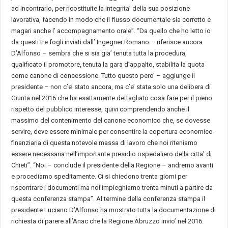
ad incontrarlo, per ricostituite la integrita’ della sua posizione
lavorativa, facendo in modo che il flusso documentale sia corretto e
magari anche l’ accompagnamento orale”. “Da quello che ho letto io
da questi tre fogli inviati dall’ Ingegner Romano – riferisce ancora
D’Alfonso – sembra che si sia gia’ tenuta tutta la procedura,
qualificato il promotore, tenuta la gara d’appalto, stabilita la quota
come canone di concessione. Tutto questo pero’ – aggiunge il
presidente – non c’e’ stato ancora, ma c’e’ stata solo una delibera di
Giunta nel 2016 che ha esattamente dettagliato cosa fare per il pieno
rispetto del pubblico interesse, quivi comprendendo anche il
massimo del contenimento del canone economico che, se dovesse
servire, deve essere minimale per consentire la copertura economico-
finanziaria di questa notevole massa di lavoro che noi riteniamo
essere necessaria nell’importante presidio ospedaliero della citta’ di
Chieti”. “Noi – conclude il presidente della Regione – andremo avanti
e procediamo speditamente. Ci si chiedono trenta giorni per
riscontrare i documenti ma noi impieghiamo trenta minuti a partire da
questa conferenza stampa”. Al termine della conferenza stampa il
presidente Luciano D’Alfonso ha mostrato tutta la documentazione di
richiesta di parere all’Anac che la Regione Abruzzo invio’ nel 2016.