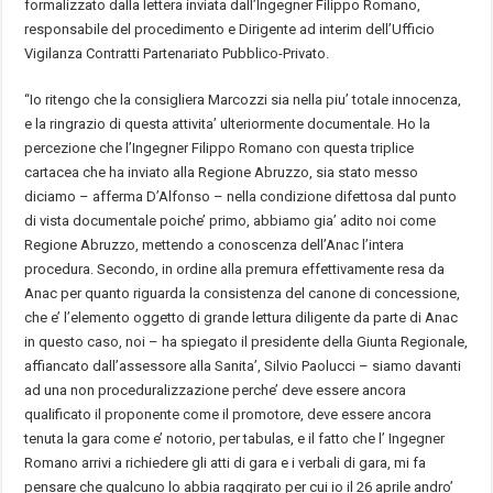
formalizzato dalla lettera inviata dall’Ingegner Filippo Romano,
responsabile del procedimento e Dirigente ad interim dell’Ufficio
Vigilanza Contratti Partenariato Pubblico-Privato.
“Io ritengo che la consigliera Marcozzi sia nella piu’ totale innocenza,
e la ringrazio di questa attivita’ ulteriormente documentale. Ho la
percezione che l’Ingegner Filippo Romano con questa triplice
cartacea che ha inviato alla Regione Abruzzo, sia stato messo
diciamo – afferma D’Alfonso – nella condizione difettosa dal punto
di vista documentale poiche’ primo, abbiamo gia’ adito noi come
Regione Abruzzo, mettendo a conoscenza dell’Anac l’intera
procedura. Secondo, in ordine alla premura effettivamente resa da
Anac per quanto riguarda la consistenza del canone di concessione,
che e’ l’elemento oggetto di grande lettura diligente da parte di Anac
in questo caso, noi – ha spiegato il presidente della Giunta Regionale,
affiancato dall’assessore alla Sanita’, Silvio Paolucci – siamo davanti
ad una non proceduralizzazione perche’ deve essere ancora
qualificato il proponente come il promotore, deve essere ancora
tenuta la gara come e’ notorio, per tabulas, e il fatto che l’ Ingegner
Romano arrivi a richiedere gli atti di gara e i verbali di gara, mi fa
pensare che qualcuno lo abbia raggirato per cui io il 26 aprile andro’