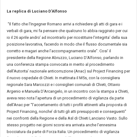
La replica di Luciano D’Alfonso
“Il fatto che l’Ingegner Romano arrivi a richiedere gli atti di gara e i
verbali di gara, mi fa pensare che qualcuno lo abbia raggirato per cui
io il 26 aprile andro’ ad incontrarlo per ricostituire l’integrita’ della sua
posizione lavorativa, facendo in modo che il flusso documentale sia
corretto e magari anche l’accompagnamento orale”. Cosi’ il
presidente della Regione Abruzzo, Luciano D’Alfonso, parlando in
una conferenza stampa convocata in merito al procedimento
dell’Autorita’ nazionale anticorruzione (Anac) sul Project Financing per
il nuovo ospedale di Chieti. In mattinata il M5s, con la consigliera
regionale Sara Marcozzi e i consiglieri comunali di Chieti, Ottavio
Argenio e Manuela D’Arcangelo, in un incontro con la stampa a Chieti,
aveva reso nota l’apertura di un procedimento di vigilanza da parte
dell’Anac per “l’accertamento di tutti i profili attinenti alla proposta di
Project Financing, nonche’ di tutti gli atti presupposti e conseguenti”
nei confronti della Regione e della Asl di Chieti Lanciano Vasto. Sullo
stesso progetto nei giorni scorsi era arrivata anche l’ennesima
bocciatura da parte di Forza Italia. Un procedimento di vigilanza