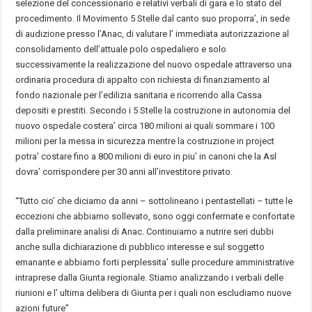
selezione del concessionario e relativi verbali di gara e lo stato del
procedimento. Il Movimento 5 Stelle dal canto suo proporra’, in sede
di audizione presso l’Anac, di valutare l’ immediata autorizzazione al
consolidamento dell’attuale polo ospedaliero e solo
successivamente la realizzazione del nuovo ospedale attraverso una
ordinaria procedura di appalto con richiesta di finanziamento al
fondo nazionale per l’edilizia sanitaria e ricorrendo alla Cassa
depositi e prestiti. Secondo i 5 Stelle la costruzione in autonomia del
nuovo ospedale costera’ circa 180 milioni ai quali sommare i 100
milioni per la messa in sicurezza mentre la costruzione in project
potra’ costare fino a 800 milioni di euro in piu’ in canoni che la Asl
dovra’ corrispondere per 30 anni all’investitore privato.
“Tutto cio’ che diciamo da anni – sottolineano i pentastellati – tutte le
eccezioni che abbiamo sollevato, sono oggi confermate e confortate
dalla preliminare analisi di Anac. Continuiamo a nutrire seri dubbi
anche sulla dichiarazione di pubblico interesse e sul soggetto
emanante e abbiamo forti perplessita’ sulle procedure amministrative
intraprese dalla Giunta regionale. Stiamo analizzando i verbali delle
riunioni e l’ ultima delibera di Giunta per i quali non escludiamo nuove
azioni future”