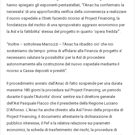
hanno spiegato gli esponenti pentastellati, “l’Anac ha confermato la
necessita’ di una approfondita verifica della convenienza a realizzare
il nuovo ospedale a Chieti facendo ricorso al Project Financing, la
fondatezza del rischio di una spropositato aggravio economico per
la Asl e la fattibilita’ stessa del progetto in quanto ‘opera fredda’”.
“Inoltre – sottolinea Marcozzi – l’Anac ha ribadito cio’ che noi
sosteniamo da tempo: prima di affidarsi alla Finanza di progetto e’
necessario valutare la possibilita’ per la Asl di procedere
autonomamente alla costruzione del nuovo ospedale mediante il
ricorso a Cassa depositi e prestiti”.
Il procedimento avviato dall’Anac di fatto sospende per una durata
massima 180 giorni la procedura sul Project Financing, un periodo
durante il quale l’Autorita’ dovra’ sentire sia il direttore generale
dell’Asl Pasquale Flacco che il presidente della Regione Luciano
D’Alfonso. L’Anac ha anche chiesto alla Asl l’invio della proposta di
Project Financing, il documento attestante la dichiarazione di
pubblico interesse, il Pef e la relativa relazione sui parametri
economici, la scheda di trasferimento dei rischi, la procedura di