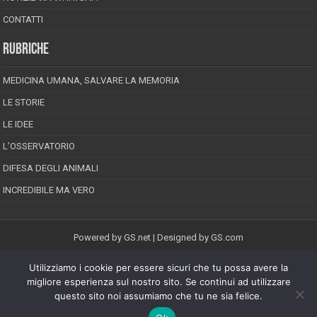
CONTATTI
RUBRICHE
MEDICINA UMANA, SALVARE LA MEMORIA
LE STORIE
LE IDEE
L’OSSERVATORIO
DIFESA DEGLI ANIMALI
INCREDIBILE MA VERO
Powered by
GS.net
| Designed by
GS.com
Utilizziamo i cookie per essere sicuri che tu possa avere la
EPINEION EDITRICE S.R.L.
P.Iva 02008710689
migliore esperienza sul nostro sito. Se continui ad utilizzare
Registrazione Tribunale di Pescara reg. speciale della stampa n.08/2012
questo sito noi assumiamo che tu ne sia felice.
Direttore responsabile: Maurizio Piccinino
Iscrizione al ROC n.22607