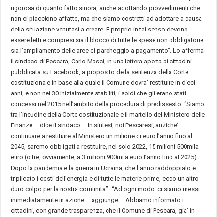
rigorosa di quanto fatto sinora, anche adottando provvedimenti che
non ci piacciono affatto, ma che siamo costretti ad adottare a causa
della situazione venutasi a creare. E proprio in tal senso devono
essere letti e compresi sia il blocco di tutte le spese non obbligatorie
sia l’ampliamento delle aree di parcheggio a pagamento”. Lo afferma
il sindaco di Pescara, Carlo Masci, in una lettera aperta ai cittadini
pubblicata su Facebook, a proposito della sentenza della Corte
costituzionale in base alla quale il Comune dovra’ restituire in dieci
anni, e non nei 30 inizialmente stabiliti, i soldi che gli erano stati
concessi nel 2015 nell’ambito della procedura di predissesto. “Siamo
tra l’incudine della Corte costituzionale e il martello del Ministero delle
Finanze – dice il sindaco – In sintesi, noi Pescaresi, anziche’
continuare a restituire al Ministero un milione di euro l’anno fino al
2045, saremo obbligati a restituire, nel solo 2022, 15 milioni 500mila
euro (oltre, ovviamente, a 3 milioni 900mila euro l’anno fino al 2025).
Dopo la pandemia e la guerra in Ucraina, che hanno raddoppiato e
triplicato i costi dell’energia e di tutte le materie prime, ecco un altro
duro colpo per la nostra comunita’”. “Ad ogni modo, ci siamo messi
immediatamente in azione – aggiunge – Abbiamo informato i
cittadini, con grande trasparenza, che il Comune di Pescara, gia’ in