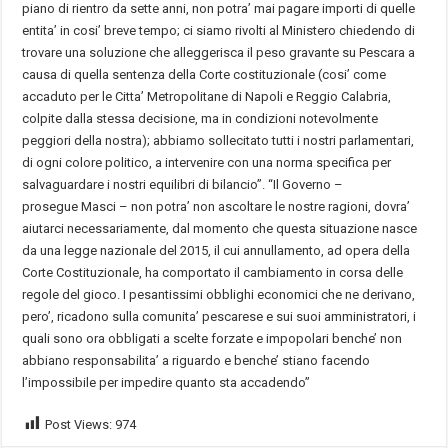
piano di rientro da sette anni, non potra’ mai pagare importi di quelle
entita’ in cosi’ breve tempo; ci siamo rivolti al Ministero chiedendo di
trovare una soluzione che alleggerisca il peso gravante su Pescara a
causa di quella sentenza della Corte costituzionale (cosi’ come
accaduto per le Citta’ Metropolitane di Napoli e Reggio Calabria,
colpite dalla stessa decisione, ma in condizioni notevolmente
peggiori della nostra); abbiamo sollecitato tutti i nostri parlamentari,
di ogni colore politico, a intervenire con una norma specifica per
salvaguardare i nostri equilibri di bilancio”. “Il Governo –
prosegue Masci – non potra’ non ascoltare le nostre ragioni, dovra’
aiutarci necessariamente, dal momento che questa situazione nasce
da una legge nazionale del 2015, il cui annullamento, ad opera della
Corte Costituzionale, ha comportato il cambiamento in corsa delle
regole del gioco. I pesantissimi obblighi economici che ne derivano,
pero’, ricadono sulla comunita’ pescarese e sui suoi amministratori, i
quali sono ora obbligati a scelte forzate e impopolari benche’ non
abbiano responsabilita’ a riguardo e benche’ stiano facendo
l’impossibile per impedire quanto sta accadendo”
Post Views:
974