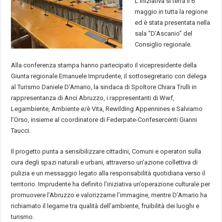
L’iniziativa si terrà il 6
maggio in tutta la regione
ed è stata presentata nella
sala “D’Ascanio” del
Consiglio regionale.
Alla conferenza stampa hanno partecipato il vicepresidente della
Giunta regionale Emanuele Imprudente, il sottosegretario con delega
al Turismo Daniele D’Amario, la sindaca di Spoltore Chiara Trulli in
rappresentanza di Anci Abruzzo, i rappresentanti di Wwf,
Legambiente, Ambiente e/è Vita, Rewilding Appennines e Salviamo
l’Orso, insieme al coordinatore di Federpate-Confesercenti Gianni
Taucci.
Il progetto punta a sensibilizzare cittadini, Comuni e operatori sulla
cura degli spazi naturali e urbani, attraverso un’azione collettiva di
pulizia e un messaggio legato alla responsabilità quotidiana verso il
territorio. Imprudente ha definito l’iniziativa un’operazione culturale per
promuovere l’Abruzzo e valorizzarne l’immagine, mentre D’Amario ha
richiamato il legame tra qualità dell’ambiente, fruibilità dei luoghi e
turismo.