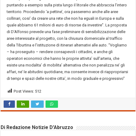
puntando a esempio sulla pista lungo il litorale che abbraccia l’intero
territorio. Procedendo ‘a pettine’, ora passeremo anche alle aree
collinari, cosi’ da creare una rete che non ha eguali in Europa e sulla
quale abbiamo 61 milioni di euro di risorse da investire”. La proposta
di D’Alfonso prevede una fase preliminare di sensibilizzazione delle
aree interessate al progetto, con la chiusura domenicale al traffico
della Tiburtina e l’istituzione di itinerari alternativi alle auto. “Vogliamo
– ha proseguito – rendere consapevoli i cittadini, e anche gli
operatori economici che hanno le proprie attivita’ sull’arteria, che
esiste una modalita’ di mobilita’ alternativa che non penalizza ne’ gli
affari, ne’ le abitudini quotidiane, ma consente invece di riappropriarsi
di tempi e spazi delle nostre citta’, in modo graduale e progressivo”
Post Views:
512
Di Redazione Notizie D'Abruzzo