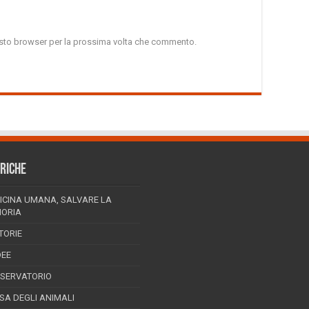
uesto browser per la prossima volta che commento.
RICHE
ICINA UMANA, SALVARE LA
ORIA
TORIE
DEE
SSERVATORIO
ESA DEGLI ANIMALI