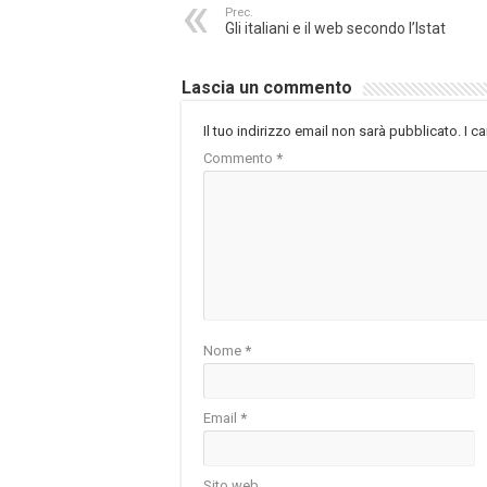
Prec.
Gli italiani e il web secondo l’Istat
Lascia un commento
Il tuo indirizzo email non sarà pubblicato.
I c
Commento
*
Nome
*
Email
*
Sito web