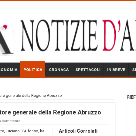
CONOMIA
POLITICA
CRONACA
SPETTACOLI
IN BREVE
S
tore generale della Regione Abruzzo
Rice
tore generale della Regione Abruzzo
un commento
Articoli Correlati
nte, Luciano D’Alfonso, ha