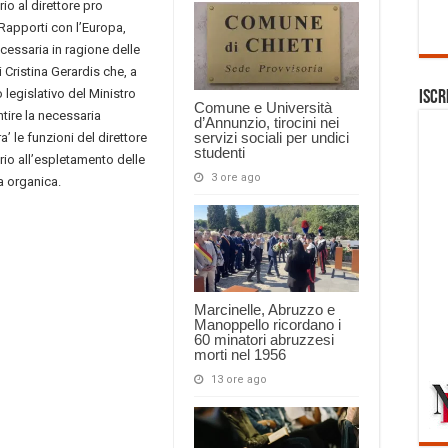
rio al direttore pro
Rapporti con l’Europa,
cessaria in ragione delle
 Cristina Gerardis che, a
o legislativo del Ministro
Iscr
Comune e Università
antire la necessaria
d’Annunzio, tirocini nei
servizi sociali per undici
a’ le funzioni del direttore
studenti
rio all’espletamento delle
3 ore ago
a organica.
Marcinelle, Abruzzo e
Manoppello ricordano i
60 minatori abruzzesi
morti nel 1956
13 ore ago