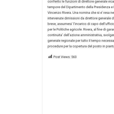
conferito le funzioni di direttore generale vica
tempore del Dipartimento della Presidenza e 
Vincenzo Rivera. Una nomina che si e’ resa ne
intervenute dimissioni da direttore generale di
breve, assumera’ l’incarico di capo dell’uffici
per le Politiche agricole. Rivera, al fine di gar
continuita’ dell’azione amministrativa, svolger
generale regionale per tutto il tempo necessa
procedure per la copertura del posto in piant
Post Views:
563