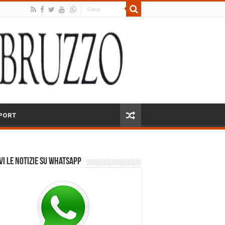
PORT
vi le notizie su Whatsapp