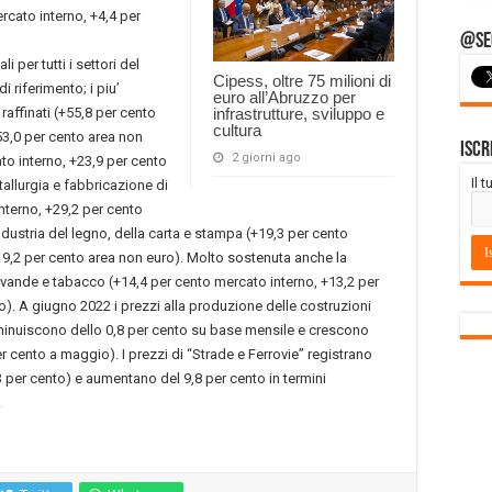
rcato interno, +4,4 per
@Seg
 per tutti i settori del
Cipess, oltre 75 milioni di
i riferimento; i piu’
euro all’Abruzzo per
raffinati (+55,8 per cento
infrastrutture, sviluppo e
cultura
53,0 per cento area non
Iscr
2 giorni ago
to interno, +23,9 per cento
Il 
allurgia e fabbricazione di
nterno, +29,2 per cento
ndustria del legno, della carta e stampa (+19,3 per cento
19,2 per cento area non euro). Molto sostenuta anche la
bevande e tabacco (+14,4 per cento mercato interno, +13,2 per
o). A giugno 2022 i prezzi alla produzione delle costruzioni
 diminuiscono dello 0,8 per cento su base mensile e crescono
r cento a maggio). I prezzi di “Strade e Ferrovie” registrano
 per cento) e aumentano del 9,8 per cento in termini
.