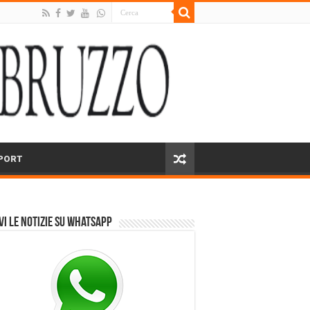
PORT
vi le notizie su Whatsapp