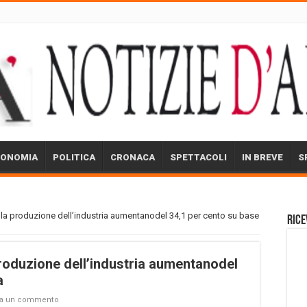
CONOMIA
POLITICA
CRONACA
SPETTACOLI
IN BREVE
S
lla produzione dell’industria aumentanodel 34,1 per cento su base
Rice
produzione dell’industria aumentanodel
a
ia un commento