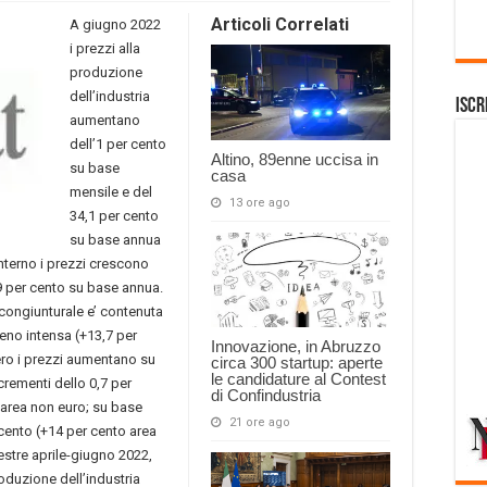
Articoli Correlati
A giugno 2022
i prezzi alla
produzione
dell’industria
Iscr
aumentano
dell’1 per cento
Altino, 89enne uccisa in
su base
casa
mensile e del
13 ore ago
34,1 per cento
su base annua
nterno i prezzi crescono
,9 per cento su base annua.
 congiunturale e’ contenuta
eno intensa (+13,7 per
Innovazione, in Abruzzo
tero i prezzi aumentano su
circa 300 startup: aperte
le candidature al Contest
crementi dello 0,7 per
di Confindustria
l’area non euro; su base
21 ore ago
cento (+14 per cento area
estre aprile-giugno 2022,
roduzione dell’industria