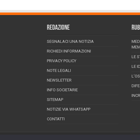
REDAZIONE
RUB
SEGNALACI UNA NOTIZIA
MED
MEM
RICHIEDI INFORMAZIONI
LE S
PRIVACY POLICY
LE I
NOTE LEGALI
L’O
NEWSLETTER
DIF
INFO SOCIETARIE
INC
SITEMAP
NOTIZIE VIA WHATSAPP
CONTATTI
EPINEION EDITRICE S.R.L.
P.Iva 02008710689