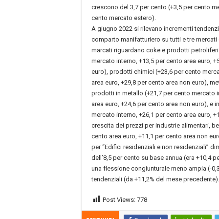
crescono del 3,7 per cento (+3,5 per cento me
cento mercato estero).
A giugno 2022 si rilevano incrementi tendenziali
comparto manifatturiero su tutti e tre mercati d
marcati riguardano coke e prodotti petroliferi 
mercato interno, +13,5 per cento area euro, +
euro), prodotti chimici (+23,6 per cento merca
area euro, +29,8 per cento area non euro), met
prodotti in metallo (+21,7 per cento mercato i
area euro, +24,6 per cento area non euro), e i
mercato interno, +26,1 per cento area euro, +
crescita dei prezzi per industrie alimentari, 
cento area euro, +11,1 per cento area non eur
per “Edifici residenziali e non residenziali”
dell’8,5 per cento su base annua (era +10,4 pe
una flessione congiunturale meno ampia (-0,3
tendenziali (da +11,2% del mese precedente)
Post Views:
778