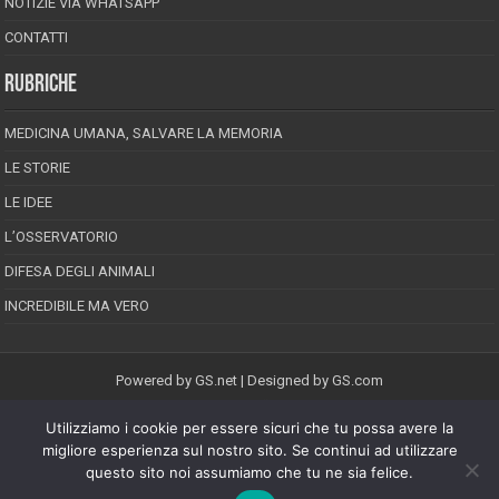
NOTIZIE VIA WHATSAPP
CONTATTI
RUBRICHE
MEDICINA UMANA, SALVARE LA MEMORIA
LE STORIE
LE IDEE
L’OSSERVATORIO
DIFESA DEGLI ANIMALI
INCREDIBILE MA VERO
Powered by
GS.net
| Designed by
GS.com
Utilizziamo i cookie per essere sicuri che tu possa avere la
EPINEION EDITRICE S.R.L.
P.Iva 02008710689
migliore esperienza sul nostro sito. Se continui ad utilizzare
Registrazione Tribunale di Pescara reg. speciale della stampa n.08/2012
questo sito noi assumiamo che tu ne sia felice.
Direttore responsabile: Maurizio Piccinino
Iscrizione al ROC n.22607