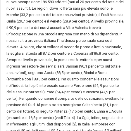
nuova occupazione 186.580 addetti (pari al 20 per cento del totale dei
nuovi assunti). Le regioni dove l’offerta sarà più elevata sono le
Marche (33,2 per cento del totale assunzioni previste), il Friuli Venezia
Giulia (29,7 per cento) e il Veneto (28,9 per cento). A livello provinciale,
il 90,9 per cento dei nuovi assunti a Vibo Valentia troverà
un’occupazione in una piccola impresa con meno di 50 dipendenti. In
nessun altra provincia italiana l’incidenza percentuale sarà così
elevata. A Nuoro, che si colloca al secondo posto a livello nazionale,
la soglia si attesta all’87,2 per cento e a Cosenza all’86,8 per cento.
Sempre a livello provinciale, la prima realtà territoriale per nuovi
ingressi nel settore dei servizi sarà Sassari (90,1 per cento sul totale
assunzioni), seguono Aosta (88,5 per cento), Rimini e Roma
(entrambe con l’88,3 per cento). Per quanto concerne le assunzioni
nell’industria, le più interessate saranno Pordenone (54, 9 per cento
delle assunzioni totali) Prato (54,4 per cento) e Vicenza (47,9 per
cento). Per quanto concerne il comparto delle costruzioni, svettano le
province del Sud. Al primo posto scorgiamo Caltanisetta (21,1 per
cento del totale), di seguito Potenza (17,5 per cento), Enna e L’Aquila
(entrambe al 16,8 per cento) (vedi Tab. 4). La Cgia, infine, segnala che
in riferimento agli ultimi dati disponibili [2], in Italia le imprese con
meno di 50 addetti sono il 99,4 per cento del totale (quasi 4,3 milioni),