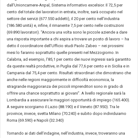
dall’Unioncamere-Anpal, Sistema informativo excelsior. Il 72,5 per
cento del totale dei lavoratori in entrata, inoltre, sarà occupato nel
settore dei servizi (677.550 addetti), il 20 per cento nell’industria
(186.580 unità) e, infine, il rimanente 7,5 per cento nelle costruzioni
(69.890 lavoratori). “Ancora una volta sono le piccole aziende a dare
una risposta importante a chi aspira a trovare un posto di lavoro – ha
detto il coordinatore dell’Ufficio studi Paolo Zabeo – nei prossimi
mesi lo faranno soprattutto quelle presenti nel Mezzogiorno. In
Calabria, ad esempio, l’85,1 per cento dei nuovi ingressi sarà garantito
da queste realtà produttive, in Puglia dal 77,6 per cento e in Sicilia e in
Campania dal 75,4 per cento. Risultati straordinari che dimostrano che
anche nelle regioni maggiormente in difficoltà economica, la
stragrande maggioranza dei piccoli imprenditori sono in grado di
offrire una chance soprattutto ai giovani”. A livello regionale sarà la
Lombardia a assicurare le maggiori opportunità di impiego (165.400).
A seguire scorgiamo il Lazio (88.190) e il Veneto (87.950). Tra le
province, invece, svetta Milano (70.240) e subito dopo individuiamo
Roma (69.590) e Napoli (32.340)
Tornando ai dati dell’indagine, nell’industria, invece, troveranno una