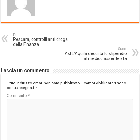
Prec.
Pescara, controlli anti droga
della Finanza
Succ.
Asl L’Aquila decurta lo stipendio
al medico assenteista
Lascia un commento
Il tuo indirizzo email non sarà pubblicato.
I campi obbligatori sono
contrassegnati
*
Commento
*