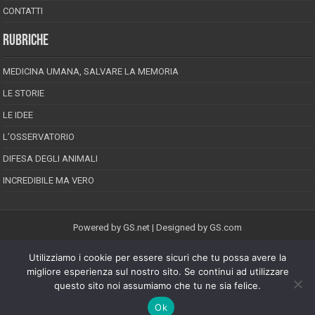
CONTATTI
RUBRICHE
MEDICINA UMANA, SALVARE LA MEMORIA
LE STORIE
LE IDEE
L’OSSERVATORIO
DIFESA DEGLI ANIMALI
INCREDIBILE MA VERO
Powered by
GS.net
| Designed by
GS.com
Utilizziamo i cookie per essere sicuri che tu possa avere la
EPINEION EDITRICE S.R.L.
P.Iva 02008710689
migliore esperienza sul nostro sito. Se continui ad utilizzare
Registrazione Tribunale di Pescara reg. speciale della stampa n.08/2012
questo sito noi assumiamo che tu ne sia felice.
Direttore responsabile: Maurizio Piccinino
Iscrizione al ROC n.22607
Ok
Riproduzione riservata © Copyright 2026, All Rights Reserved