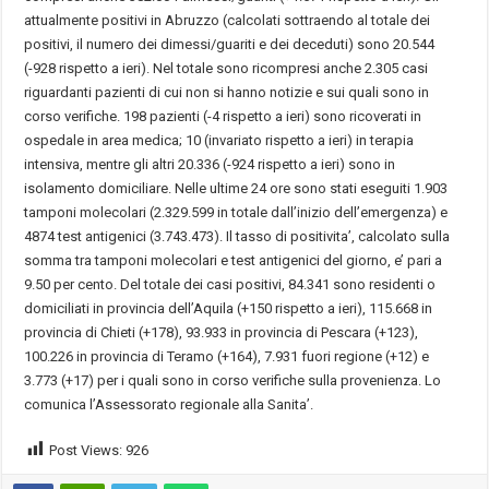
attualmente positivi in Abruzzo (calcolati sottraendo al totale dei
positivi, il numero dei dimessi/guariti e dei deceduti) sono 20.544
(-928 rispetto a ieri). Nel totale sono ricompresi anche 2.305 casi
riguardanti pazienti di cui non si hanno notizie e sui quali sono in
corso verifiche. 198 pazienti (-4 rispetto a ieri) sono ricoverati in
ospedale in area medica; 10 (invariato rispetto a ieri) in terapia
intensiva, mentre gli altri 20.336 (-924 rispetto a ieri) sono in
isolamento domiciliare. Nelle ultime 24 ore sono stati eseguiti 1.903
tamponi molecolari (2.329.599 in totale dall’inizio dell’emergenza) e
4874 test antigenici (3.743.473). Il tasso di positivita’, calcolato sulla
somma tra tamponi molecolari e test antigenici del giorno, e’ pari a
9.50 per cento. Del totale dei casi positivi, 84.341 sono residenti o
domiciliati in provincia dell’Aquila (+150 rispetto a ieri), 115.668 in
provincia di Chieti (+178), 93.933 in provincia di Pescara (+123),
100.226 in provincia di Teramo (+164), 7.931 fuori regione (+12) e
3.773 (+17) per i quali sono in corso verifiche sulla provenienza. Lo
comunica l’Assessorato regionale alla Sanita’.
Post Views:
926