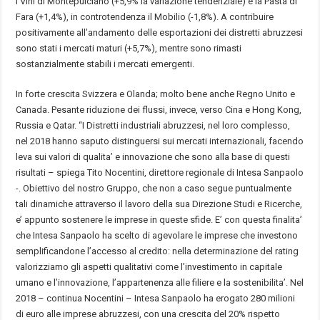
i Vini di Montepulciano (+5,9% la variazione tendenziale) e la Pasta di
Fara (+1,4%), in controtendenza il Mobilio (-1,8%). A contribuire
positivamente all’andamento delle esportazioni dei distretti abruzzesi
sono stati i mercati maturi (+5,7%), mentre sono rimasti
sostanzialmente stabili i mercati emergenti.
In forte crescita Svizzera e Olanda; molto bene anche Regno Unito e
Canada. Pesante riduzione dei flussi, invece, verso Cina e Hong Kong,
Russia e Qatar. “I Distretti industriali abruzzesi, nel loro complesso,
nel 2018 hanno saputo distinguersi sui mercati internazionali, facendo
leva sui valori di qualita’ e innovazione che sono alla base di questi
risultati – spiega Tito Nocentini, direttore regionale di Intesa Sanpaolo
-. Obiettivo del nostro Gruppo, che non a caso segue puntualmente
tali dinamiche attraverso il lavoro della sua Direzione Studi e Ricerche,
e’ appunto sostenere le imprese in queste sfide. E’ con questa finalita’
che Intesa Sanpaolo ha scelto di agevolare le imprese che investono
semplificandone l’accesso al credito: nella determinazione del rating
valorizziamo gli aspetti qualitativi come l’investimento in capitale
umano e l’innovazione, l’appartenenza alle filiere e la sostenibilita’. Nel
2018 – continua Nocentini – Intesa Sanpaolo ha erogato 280 milioni
di euro alle imprese abruzzesi, con una crescita del 20% rispetto