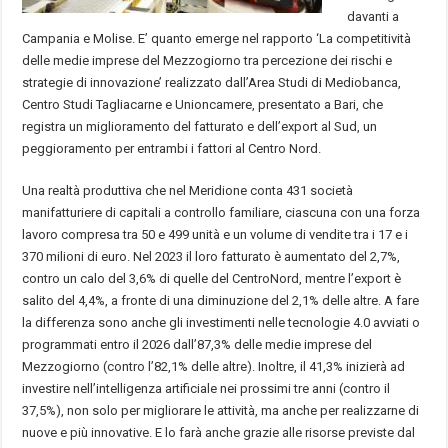
davanti a
Campania e Molise. E’ quanto emerge nel rapporto ‘La competitività
delle medie imprese del Mezzogiorno tra percezione dei rischi e
strategie di innovazione’ realizzato dall’Area Studi di Mediobanca,
Centro Studi Tagliacarne e Unioncamere, presentato a Bari, che
registra un miglioramento del fatturato e dell’export al Sud, un
peggioramento per entrambi i fattori al Centro Nord.
Una realtà produttiva che nel Meridione conta 431 società
manifatturiere di capitali a controllo familiare, ciascuna con una forza
lavoro compresa tra 50 e 499 unità e un volume di vendite tra i 17 e i
370 milioni di euro. Nel 2023 il loro fatturato è aumentato del 2,7%,
contro un calo del 3,6% di quelle del CentroNord, mentre l’export è
salito del 4,4%, a fronte di una diminuzione del 2,1% delle altre. A fare
la differenza sono anche gli investimenti nelle tecnologie 4.0 avviati o
programmati entro il 2026 dall’87,3% delle medie imprese del
Mezzogiorno (contro l’82,1% delle altre). Inoltre, il 41,3% inizierà ad
investire nell’intelligenza artificiale nei prossimi tre anni (contro il
37,5%), non solo per migliorare le attività, ma anche per realizzarne di
nuove e più innovative. E lo farà anche grazie alle risorse previste dal