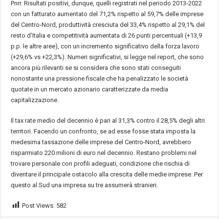
Pnrr. Risultati positivi, dunque, quelli registrati nel periodo 2013-2022
con un fatturato aumentato del 71,2% rispetto al 59,7% delle imprese
del Centro-Nord, produttività cresciuta del 33,4% rispetto al 29,1% del
resto d’Italia e competitività aumentata di 26 punti percentuali (+13,9
p.p. le altre aree), con un incremento significativo della forza lavoro
(+29,6% vs +22,3%). Numeri significativi, si legge nel report, che sono
ancora più rilevanti se si considera che sono stati conseguiti
nonostante una pressione fiscale che ha penalizzato le società
quotate in un mercato azionario caratterizzate da media
capitalizzazione.
Il tax rate medio del decennio è pari al 31,3% contro il 28,5% degli altri
territori. Facendo un confronto, se ad esse fosse stata imposta la
medesima tassazione delle imprese del Centro-Nord, avrebbero
risparmiato 220 milioni di euro nel decennio. Restano problemi nel
trovare personale con profili adeguati, condizione che rischia di
diventare il principale ostacolo alla crescita delle medie imprese. Per
questo al Sud una impresa su tre assumerà stranieri.
Post Views:
582