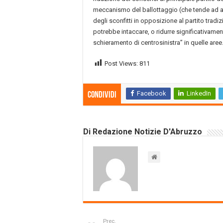
meccanismo del ballottaggio (che tende ad a
degli sconfitti in opposizione al partito tra
potrebbe intaccare, o ridurre significativamen
schieramento di centrosinistra” in quelle aree
Post Views:
811
Facebook
LinkedIn
Condividi
Di Redazione Notizie D'Abruzzo
Prec.