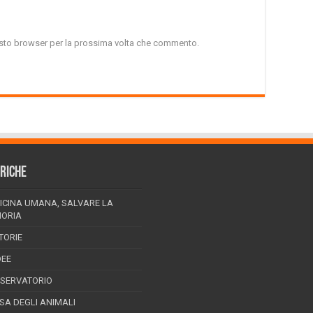
uesto browser per la prossima volta che commento.
RICHE
ICINA UMANA, SALVARE LA
ORIA
TORIE
DEE
SSERVATORIO
ESA DEGLI ANIMALI