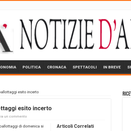
CONOMIA
POLITICA
CRONACA
SPETTACOLI
IN BREVE
S
ballottaggi esito incerto
Rice
ottaggi esito incerto
cia un commento
Articoli Correlati
 ballottaggi di domenica si