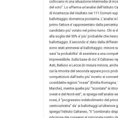
collocano in una situazione intermedia di ince
del voto”. Lo afferma un’analisi dell’Istituto 
di incertezza del risultato nei 111 Comuni supe
ballottaggio domenica prossima. L’analisi si b
primo fattore e’ rappresentato dalla percentual
candidato piu’ votato nel primo turno. Chi si
alla soglia del 50% e’ piu’ probabile che ries
ballottaggio. Il secondo e’ dato dalla differen
sono stati ammessi al ballottaggio: minore sar
sara’ la probabilita’ di assistere a una compet
imprevedibile. Sulla base di cio’ il Cattaneo re
Asti, Belluno e Lecce (in misura minore, anche L
cui la rimonta del seconda appare poco probab
competizioni dall’esito piu’ incerto si concen
cosiddette regioni “rosse” (Emilia-Romagna,
Marche), mentre quelle piu’ “scontate” si rit
ovest e del Nord-est”, si spiega nell’analisi s
rossi, il “progressivo indebolimento del princi
centrosinistra” da’ ai ballottaggi un’ulteriore 
spiega l’Istituto Cattaneo, “il “combinato dis
riduzione dei consensi al principale partito de