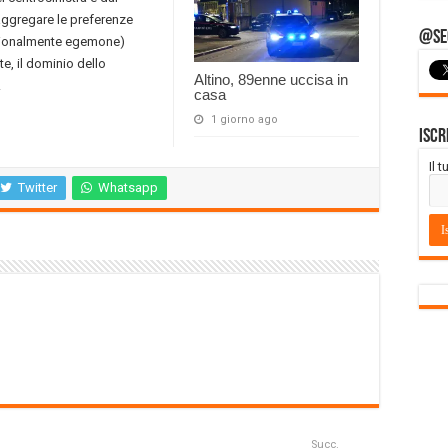
ggregare le preferenze
@Seg
dizionalmente egemone)
te, il dominio dello
Altino, 89enne uccisa in
.
casa
1 giorno ago
Iscr
Il 
Twitter
Whatsapp
Succ.