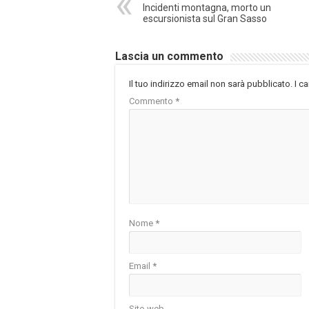
Incidenti montagna, morto un
escursionista sul Gran Sasso
Lascia un commento
Il tuo indirizzo email non sarà pubblicato.
I c
Commento
*
Nome
*
Email
*
Sito web