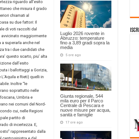
rtezza riguardo all’esito
Cattaneo che misura il grado
riori chiamati al
asa su due fattori: Il
e di voti raccolti dal
Iscr
Luglio 2026 rovente in
 e’ avvicinato maggiormente
Abruzzo: temperature
fino a 3,89 gradi sopra la
ca a superarla anche nel
media
za tra i due candidati che
5 ore ago
a’ questo scarto, piu’ alta
izione dall’esito
puta i ballottaggi a Gorizia,
’Aquila e Rieti) quelli in
ile. Inoltre “le
trano soprattutto nelle
Giunta regionale, 544
 Toscana, Umbria e
mila euro per il Parco
rovano nei comuni del Nord-
Centrale di Pescara e
nuove misure per acqua,
econdo cui, nelle Regioni
sanità e famiglie
pale partito di
17 ore ago
grado di incertezza. E,
posto” rappresentato dalla
l centrosinistra e dal