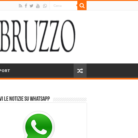
PORT
vi le notizie su Whatsapp