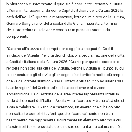
bibliotecario e universitario. Il giudizio è eccellente. Pertanto la Giuria
all’unanimità raccomanda come Capitale italiana della Cultura 2026 la
città dell’Aquila”. Queste le motivazioni, lette dal ministro della Cultura,
Gennaro Sangiuliano, della scelta della Giuria, maturata al termine
della procedura di selezione condotta in piena autonomia dai
componenti.
“Saremo all’altezza del compito che oggi ci assegnate”. Così il
sindaco dell’Aquila, Pierluigi Biondi, dopo la proclamazione della città
a Capitale italiana della Cultura 2026. “Grazie per questo onore che
rendete non solo alla città dell’Aquila, perché L’Aquila è il punto su cui
si concentrano gli sforzi e gli impegni di un territorio molto più ampio,
che va dal cratere sismico 2009 all’intero Abruzzo, fino ad allargarsi a
tutte le regioni del Centro Italia, alle aree interne e alle zone
appenniniche. La questione delle aree interne rappresenta infatti la
sfida del domani dell’Italia. L’Aquila – ha ricordato – è una città che si
avvia a celebrare i 15 anni del terremoto, un evento che ci ha colpito
non soltanto come Istituzioni: questo riconoscimento non è un
risarcimento ma rappresenta sicuramente un elemento attorno a cui
ricostruire il tessuto sociale delle nostre comunità. La cultura non è un