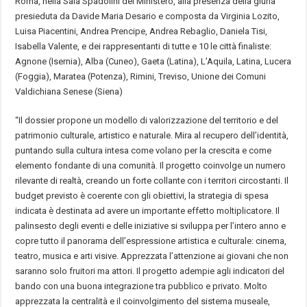
Roma, nella Sala Spadolini del Ministero, alla presenza della giuria
presieduta da Davide Maria Desario e composta da Virginia Lozito,
Luisa Piacentini, Andrea Prencipe, Andrea Rebaglio, Daniela Tisi,
Isabella Valente, e dei rappresentanti di tutte e 10 le città finaliste:
Agnone (Isernia), Alba (Cuneo), Gaeta (Latina), L’Aquila, Latina, Lucera
(Foggia), Maratea (Potenza), Rimini, Treviso, Unione dei Comuni
Valdichiana Senese (Siena)
“Il dossier propone un modello di valorizzazione del territorio e del
patrimonio culturale, artistico e naturale. Mira al recupero dell’identità,
puntando sulla cultura intesa come volano per la crescita e come
elemento fondante di una comunità. Il progetto coinvolge un numero
rilevante di realtà, creando un forte collante con i territori circostanti. Il
budget previsto è coerente con gli obiettivi, la strategia di spesa
indicata è destinata ad avere un importante effetto moltiplicatore. Il
palinsesto degli eventi e delle iniziative si sviluppa per l’intero anno e
copre tutto il panorama dell’espressione artistica e culturale: cinema,
teatro, musica e arti visive. Apprezzata l’attenzione ai giovani che non
saranno solo fruitori ma attori. Il progetto adempie agli indicatori del
bando con una buona integrazione tra pubblico e privato. Molto
apprezzata la centralità e il coinvolgimento del sistema museale,