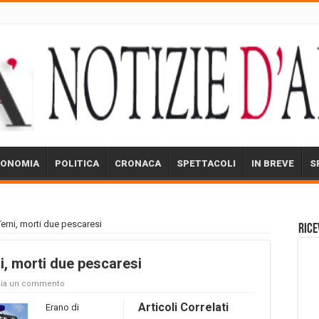
CONOMIA
POLITICA
CRONACA
SPETTACOLI
IN BREVE
S
Terni, morti due pescaresi
Rice
ni, morti due pescaresi
cia un commento
Articoli Correlati
Erano di