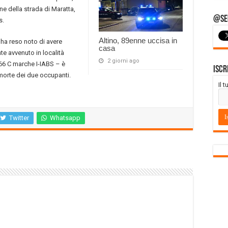
fine della strada di Maratta,
@Seg
s.
Altino, 89enne uccisa in
 ha reso noto di avere
casa
nte avvenuto in località
2 giorni ago
P.66 C marche I-IABS – è
Iscr
orte dei due occupanti.
Il 
Twitter
Whatsapp