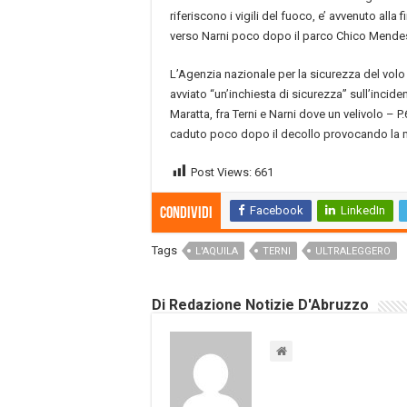
riferiscono i vigili del fuoco, e’ avvenuto alla 
verso Narni poco dopo il parco Chico Mende
L’Agenzia nazionale per la sicurezza del volo
avviato “un’inchiesta di sicurezza” sull’incide
Maratta, fra Terni e Narni dove un velivolo – 
caduto poco dopo il decollo provocando la m
Post Views:
661
Facebook
LinkedIn
Condividi
Tags
L'AQUILA
TERNI
ULTRALEGGERO
Di Redazione Notizie D'Abruzzo