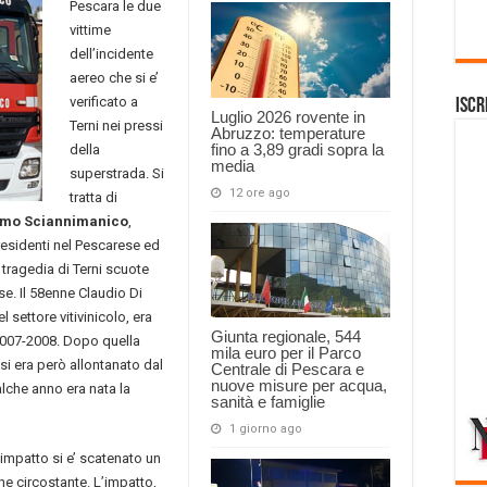
Pescara le due
vittime
dell’incidente
aereo che si e’
verificato a
Iscr
Luglio 2026 rovente in
Terni nei pressi
Abruzzo: temperature
fino a 3,89 gradi sopra la
della
media
superstrada. Si
12 ore ago
tratta di
mo Sciannimanico
,
residenti nel Pescarese ed
tragedia di Terni scuote
e. Il 58enne Claudio Di
 settore vitivinicolo, era
Giunta regionale, 544
 2007-2008. Dopo quella
mila euro per il Parco
i era però allontanato dal
Centrale di Pescara e
nuove misure per acqua,
lche anno era nata la
sanità e famiglie
1 giorno ago
’impatto si e’ scatenato un
e circostante. L’impatto,