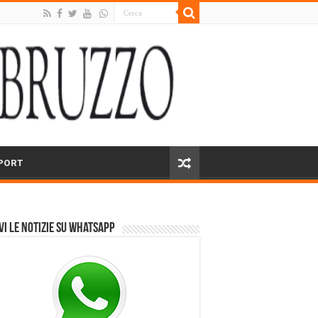
PORT
vi le notizie su Whatsapp