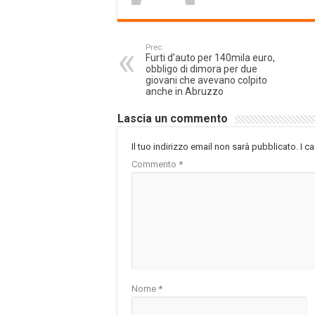
Prec.
Furti d’auto per 140mila euro,
obbligo di dimora per due
giovani che avevano colpito
anche in Abruzzo
Lascia un commento
Il tuo indirizzo email non sarà pubblicato.
I c
Commento
*
Nome
*