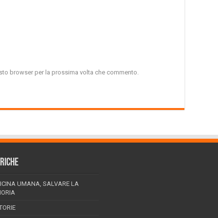
uesto browser per la prossima volta che commento.
RICHE
ICINA UMANA, SALVARE LA
ORIA
TORIE