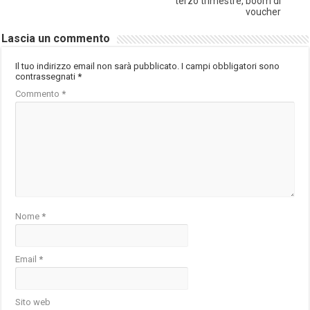
terzo trimestre, boom di
voucher
Lascia un commento
Il tuo indirizzo email non sarà pubblicato.
I campi obbligatori sono
contrassegnati
*
Commento
*
Nome
*
Email
*
Sito web