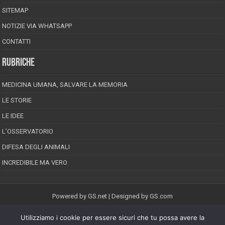
SITEMAP
NOTIZIE VIA WHATSAPP
CONTATTI
RUBRICHE
MEDICINA UMANA, SALVARE LA MEMORIA
LE STORIE
LE IDEE
L’OSSERVATORIO
DIFESA DEGLI ANIMALI
INCREDIBILE MA VERO
Powered by
GS.net
| Designed by
GS.com
Utilizziamo i cookie per essere sicuri che tu possa avere la
EPINEION EDITRICE S.R.L.
P.Iva 02008710689