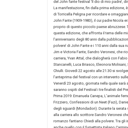
del John fante festival ‘Il dio di mio padre’, d
La manifestazione, fin dalla prima edizione,
di Torricella Peligna per ricordare e omaggiar
John Fante (1909-1983), il cui padre Nicola er
proprio di questo piccolo paese abruzzese. Tra
questa edizione, che affronta il tema delle mi
l’anniversario degli 80 anni dalla pubblicazio
polvere’ di John Fante e i 110 anni dalla sua nas
Jim e Victoria Fante, Sandro Veronesi, che rice
carriera, Yvan Attal, che dialogherà con Fabio 
Stancanelli, Luca Briasco, Eleonora Molisani,
Chiulli. Giovedì 22 agosto alle 21.30 si svolger
l’anteprima del festival con un intervento sull
Venerdì 23 agosto, giornata nella quale sarà a
saranno ospiti del Festival i tre finalisti del
Prima 2019: Emanuela Canepa, L’animale fem
Frizziero, Confessioni di un Neet (Fazi), Dani
degli sguardi (Mondadori). Durante la serata
alla carriera allo scrittore Sandro Veronesi che
romanzo fantiano Chiedi alla polvere. Tra gli i
anche quello con il fumettista italiano Carm