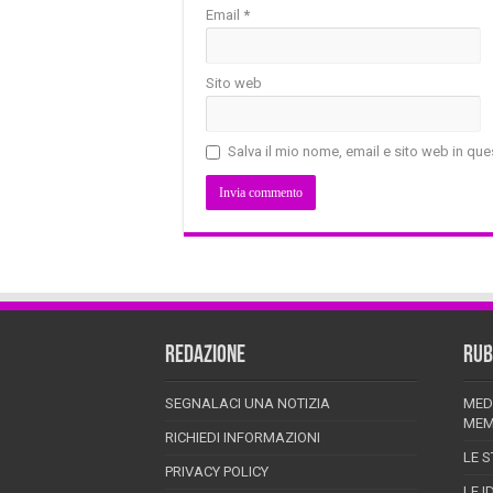
Email
*
Sito web
Salva il mio nome, email e sito web in q
REDAZIONE
RUB
SEGNALACI UNA NOTIZIA
MED
MEM
RICHIEDI INFORMAZIONI
LE S
PRIVACY POLICY
LE I