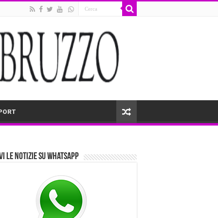
PORT
vi le notizie su Whatsapp