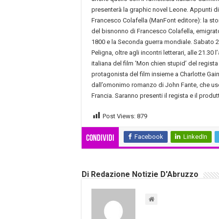
presenterà la graphic novel Leone. Appunti di
Francesco Colafella (ManFont editore): la stori
del bisnonno di Francesco Colafella, emigrato 
1800 e la Seconda guerra mondiale. Sabato 24
Peligna, oltre agli incontri letterari, alle 21.3
italiana del film ‘Mon chien stupid’ del regist
protagonista del film insieme a Charlotte Gain
dall’omonimo romanzo di John Fante, che uscir
Francia. Saranno presenti il regista e il produ
Post Views:
879
Facebook
LinkedIn
Condividi
Di Redazione Notizie D'Abruzzo