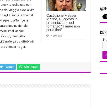
 una vita realizzata con
@Seg
a del viaggio e della vita
negli Usa tra la fine del
Castiglione Messer
Marino, l’8 agosto la
 agosto a Torricella
presentazione del
0 l’anteprima nazionale
romanzo “Il mare non
porta fiori”
a Yvan Attal, anche
Iscr
7 ore ago
sbourg, film tratto
Il 
à nelle sale a ottobre in
ttore Vincent Roget.
Twitter
Whatsapp