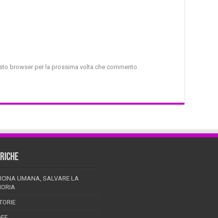
uesto browser per la prossima volta che commento.
RICHE
ICINA UMANA, SALVARE LA
ORIA
TORIE
DEE