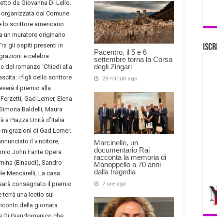
iretto da Giovanna Di Lello.
 è organizzata dal Comune
e lo scrittore americano
a un muratore originario
 gli ospiti presenti in
Iscr
Pacentro, il 5 e 6
grazioni e celebra
settembre torna la Corsa
degli Zingari
ne del romanzo ‘Chiedi alla
cita: i figli dello scrittore
29 minuti ago
verà il premio alla
Ferzetti, Gad Lerner, Elena
 Simona Baldelli, Maura
à a Piazza Unità d’Italia
e migrazioni di Gad Lerner.
nnunciato il vincitore,
Marcinelle, un
documentario Rai
 Premio John Fante Opera
racconta la memoria di
mina (Einaudi), Sandro
Manoppello a 70 anni
dalla tragedia
ele Mencarelli, La casa
 sarà consegnato il premio
7 ore ago
 terrà una lectio sul
ncontri della giornata
ine Di Giandomenico che