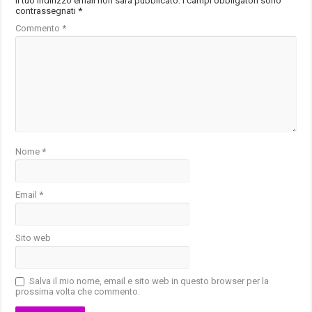
Il tuo indirizzo email non sarà pubblicato.
I campi obbligatori sono
contrassegnati
*
Commento
*
Nome
*
Email
*
Sito web
Salva il mio nome, email e sito web in questo browser per la
prossima volta che commento.