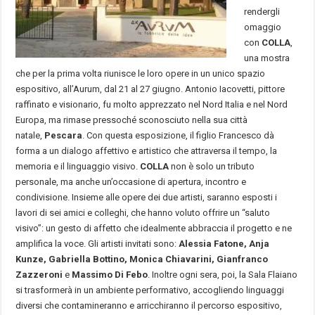
rendergli
omaggio
con
COLLA
,
una mostra
che per la prima volta riunisce le loro opere in un unico spazio
espositivo, all’Aurum, dal 21 al 27 giugno. Antonio Iacovetti, pittore
raffinato e visionario, fu molto apprezzato nel Nord Italia e nel Nord
Europa, ma rimase pressoché sconosciuto nella sua città
natale,
Pescara
. Con questa esposizione, il figlio Francesco dà
forma a un dialogo affettivo e artistico che attraversa il tempo, la
memoria e il linguaggio visivo.
COLLA
non è solo un tributo
personale, ma anche un’occasione di apertura, incontro e
condivisione. Insieme alle opere dei due artisti, saranno esposti i
lavori di sei amici e colleghi, che hanno voluto offrire un “saluto
visivo”: un gesto di affetto che idealmente abbraccia il progetto e ne
amplifica la voce. Gli artisti invitati sono:
Alessia Fatone, Anja
Kunze, Gabriella Bottino, Monica Chiavarini, Gianfranco
Zazzeroni
e
Massimo Di Febo
. Inoltre ogni sera, poi, la Sala Flaiano
si trasformerà in un ambiente performativo, accogliendo linguaggi
diversi che contamineranno e arricchiranno il percorso espositivo,