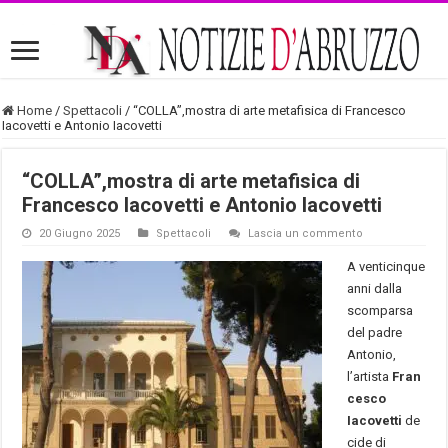
Home
/
Spettacoli
/
“COLLA”,mostra di arte metafisica di Francesco
Iacovetti e Antonio Iacovetti
“COLLA”,mostra di arte metafisica di
Francesco Iacovetti e Antonio Iacovetti
20 Giugno 2025
Spettacoli
Lascia un commento
A venticinque
anni dalla
scomparsa
del padre
Antonio,
l’artista
Fran
cesco
Iacovetti
de
cide di