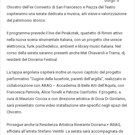
borgo. Il
Chiostro dell’ex Convento di San Francesco e Piazza del Teatro
ospiteranno una serata dedicata a musica, arti visive e valorizzazione
del patrimonio storico.
Il programma prevede il live dei Pinakotek, quartetto di Rimini attivo
nella nuova scena strumentale italiana, con un progetto che unisce
elettronica, funk psichedelico, ambient e library music italiana. Nel
corso della serata saranno presenti anche Mat Chiavaroli e Trama, dj
resident del Diorama Festival.
La tappa angolana ospiterà inoltre un nuovo capitolo del progetto
performativo “Cugine delle lucertole, parenti dell’argilla”, realizzato in
collaborazione con ABAQ – Accademia di Belle Arti dell’Aquila, con
Francesca Perniola, Alice Tonelli e Patrizia Cianforlini. Il progetto, a
cura di Maurizio Coccia e con direzione artistica di Gioia Di Girolamo,
sarà presentato come video installazione site-specific negli spazi del
Chiostro.
Prosegue anche la Residenza Artistica Itinerante Diorama × ABAQ,
affidata all’artista Stefano Ventilii. La serata sarà accompagnata da