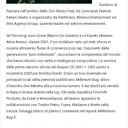
Turistico di
Pescara nell’ambito dello Zoo Music Fest, tra i principali festival
italiani ideato e organizzato da VentiDieci, Alhena Entertainment ed
Elite Agency Group, aziende leader nel settore entertainment.
Gli Psicologi sono Drast (Marco De Cesaris) e Lil Kaneki (Alessio
Akira Aresu), classe 2001, il cui sodalizio nato sul web sfocia in
musica attraverso flussi di coscienza pop-rap. Esponenti della
generazione
“post millennials”
, raccontano la complessità del mondo
che hanno intorno con verità e intelligenza compositiva. La somma
delle prime canzoni sfocia nel doppio CD
2001 + 1002
uscito a
novembre 2020 per Bomba Dischi. Dopo un tour invernale nei
principali locali della penisola pubblicano
Millenium Bug
, disco
d’esordio che debutta alla posizione numero 5 dei dischi più venduti
in Italia e rimane stabile nella top 100 della classifica Fimi/Gfk.
Prodotto da Drast e Winniedeputa, all’interno spaziano le
collaborazioni con Tredici Pietro, Fuera, Madame e Ariete nella
traccia
Tatuaggi
(disco di platino) contenuta nel repack
Millennium
Bug X
.