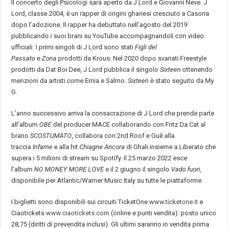
Il concerto degli Psicologi sarà aperto da J Lord e Giovanni Neve. J
Lord, classe 2004, è un rapper di origini ghanesi cresciuto a Casoria
dopo l’adozione. Il rapper ha debuttato nell’agosto del 2019
pubblicando i suoi brani su YouTube accompagnandoli con video
ufficiali. I primi singoli di J Lord sono stati
Figli del
Passato
e
Zona
prodotti da Krous. Nel 2020 dopo svariati Freestyle
prodotti da Dat Boi Dee, J Lord pubblica il singolo
Sixteen
ottenendo
menzioni da artisti come Ernia e Salmo.
Sixteen
è stato seguito da My
G.
L’anno successivo arriva la consacrazione di J Lord che prende parte
all’album
OBE
del producer MACE collaborando con Fritz Da Cat al
brano
SCOSTUMATO
, collabora con 2nd Roof e Guè alla
traccia
Infame
e alla hit
Chiagne Ancora
di Ghali insieme a Liberato che
supera i 5 milioni di stream su Spotify. Il 25 marzo 2022 esce
l’album
NO MONEY MORE LOVE
e il 2 giugno il singolo
Vado fuori
,
disponibile per Atlantic/Warner Music Italy su tutte le piattaforme.
I biglietti sono disponibili sui circuiti TicketOne
www.ticketone.it
e
Ciaotickets
www.ciaotickets.com
(online e punti vendita): posto unico
28,75 (diritti di prevendita inclusi). Gli ultimi saranno in vendita prima