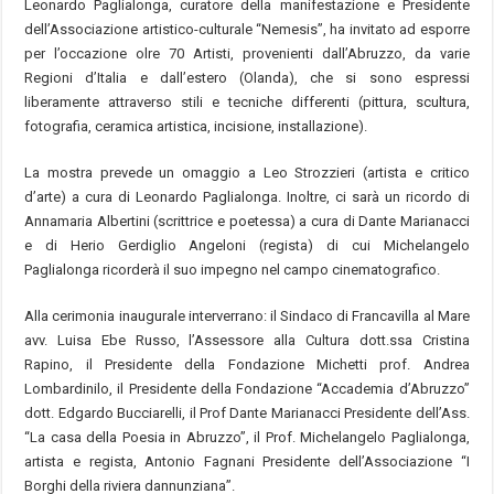
Leonardo Paglialonga, curatore della manifestazione e Presidente
dell’Associazione artistico-culturale “Nemesis”, ha invitato ad esporre
per l’occazione olre 70 Artisti, provenienti dall’Abruzzo, da varie
Regioni d’Italia e dall’estero (Olanda), che si sono espressi
liberamente attraverso stili e tecniche differenti (pittura, scultura,
fotografia, ceramica artistica, incisione, installazione).
La mostra prevede un omaggio a Leo Strozzieri (artista e critico
d’arte) a cura di Leonardo Paglialonga. Inoltre, ci sarà un ricordo di
Annamaria Albertini (scrittrice e poetessa) a cura di Dante Marianacci
e di Herio Gerdiglio Angeloni (regista) di cui Michelangelo
Paglialonga ricorderà il suo impegno nel campo cinematografico.
Alla cerimonia inaugurale interverrano: il Sindaco di Francavilla al Mare
avv. Luisa Ebe Russo, l’Assessore alla Cultura dott.ssa Cristina
Rapino, il Presidente della Fondazione Michetti prof. Andrea
Lombardinilo, il Presidente della Fondazione “Accademia d’Abruzzo”
dott. Edgardo Bucciarelli, il Prof Dante Marianacci Presidente dell’Ass.
“La casa della Poesia in Abruzzo”, il Prof. Michelangelo Paglialonga,
artista e regista, Antonio Fagnani Presidente dell’Associazione “I
Borghi della riviera dannunziana”.