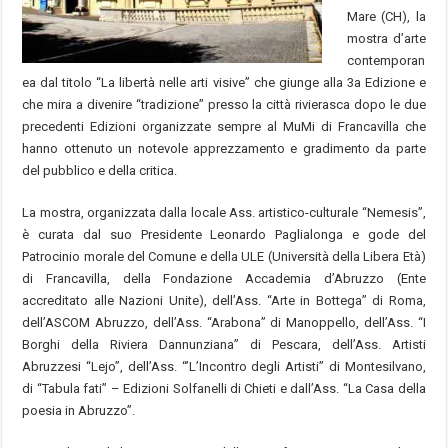
Mare (CH), la
mostra d’arte
contemporan
ea dal titolo “La libertà nelle arti visive” che giunge alla 3a Edizione e
che mira a divenire “tradizione” presso la città rivierasca dopo le due
precedenti Edizioni organizzate sempre al MuMi di Francavilla che
hanno ottenuto un notevole apprezzamento e gradimento da parte
del pubblico e della critica.
La mostra, organizzata dalla locale Ass. artistico-culturale “Nemesis”,
è curata dal suo Presidente Leonardo Paglialonga e gode del
Patrocinio morale del Comune e della ULE (Università della Libera Età)
di Francavilla, della Fondazione Accademia d’Abruzzo (Ente
accreditato alle Nazioni Unite), dell’Ass. “Arte in Bottega” di Roma,
dell’ASCOM Abruzzo, dell’Ass. “Arabona” di Manoppello, dell’Ass. “I
Borghi della Riviera Dannunziana” di Pescara, dell’Ass. Artisti
Abruzzesi “Lejo”, dell’Ass. “’L’Incontro degli Artisti” di Montesilvano,
di “Tabula fati” – Edizioni Solfanelli di Chieti e dall’Ass. “La Casa della
poesia in Abruzzo”.