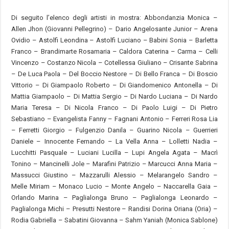
Di seguito l’elenco degli artisti in mostra: Abbondanzia Monica –
Allen Jhon (Giovanni Pellegrino) – Dario Angelosante Junior – Arena
Ovidio – Astolfi Leondina – Astolfi Luciano – Babini Sonia – Barletta
Franco – Brandimarte Rosamaria – Caldora Caterina – Carma – Celli
Vincenzo – Costanzo Nicola – Cotellessa Giuliano – Crisante Sabrina
– De Luca Paola – Del Boccio Nestore – Di Bello Franca – Di Boscio
Vittorio – Di Giampaolo Roberto – Di Giandomenico Antonella – Di
Mattia Giampaolo – Di Mattia Sergio – Di Nardo Luciana – Di Nardo
Maria Teresa – Di Nicola Franco – Di Paolo Luigi – Di Pietro
Sebastiano – Evangelista Fanny – Fagnani Antonio – Ferreri Rosa Lia
– Ferretti Giorgio – Fulgenzio Danila – Guarino Nicola – Guerrieri
Daniele – Innocente Fernando – La Vella Anna – Lolletti Nadia –
Lucchitti Pasquale – Luciani Lucilla – Lupi Angela Agata – Macrì
Tonino – Mancinelli Jole – Marafini Patrizio – Marcucci Anna Maria –
Massucci Giustino – Mazzarulli Alessio – Melarangelo Sandro –
Melle Miriam – Monaco Lucio – Monte Angelo – Naccarella Gaia –
Orlando Marina – Paglialonga Bruno – Paglialonga Leonardo –
Paglialonga Michi – Presutti Nestore – Randisi Dorina Oriana (Oria) –
Rodia Gabriella – Sabatini Giovanna – Sahm Yaniah (Monica Sablone)