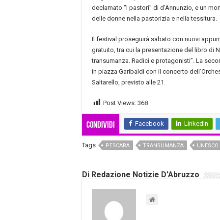
declamato “I pastori” di d’Annunzio, e un mo
delle donne nella pastorizia e nella tessitura.
Il festival proseguirà sabato con nuovi appu
gratuito, tra cui la presentazione del libro di 
transumanza. Radici e protagonisti”. La seco
in piazza Garibaldi con il concerto dell’Orche
Saltarello, previsto alle 21.
Post Views:
368
Facebook
LinkedIn
Condividi
Tags
PESCARA
TRANSUMANZA
UNESCO
Di Redazione Notizie D'Abruzzo