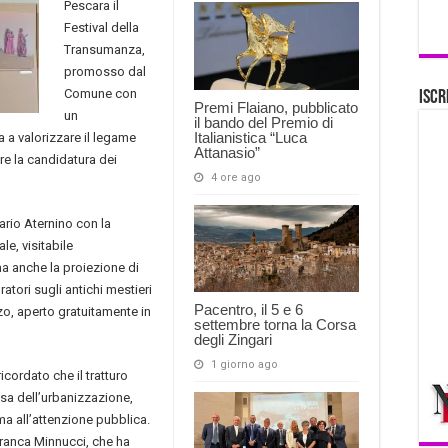
Pescara il
Festival della
Transumanza,
promosso dal
Comune con
Iscr
Premi Flaiano, pubblicato
un
il bando del Premio di
Italianistica “Luca
a a valorizzare il legame
Attanasio”
ere la candidatura dei
4 ore ago
ario Aternino con la
le, visitabile
a anche la proiezione di
ratori sugli antichi mestieri
Pacentro, il 5 e 6
zo, aperto gratuitamente in
settembre torna la Corsa
degli Zingari
1 giorno ago
icordato che il tratturo
usa dell’urbanizzazione,
ema all’attenzione pubblica.
Franca Minnucci, che ha