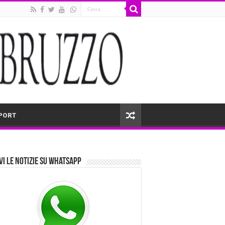
PORT
vi le notizie su Whatsapp