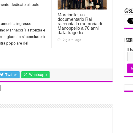
mento dedicato al ruolo
@Seg
Marcinelle, un
documentario Rai
racconta la memoria di
ntamenti a ingresso
Manoppello a 70 anni
Nino Marinacci “Pastorizia e
dalla tragedia
nda giornata si concluderà
Iscr
2 giorni ago
stra popolare del
Il 
Twitter
Whatsapp