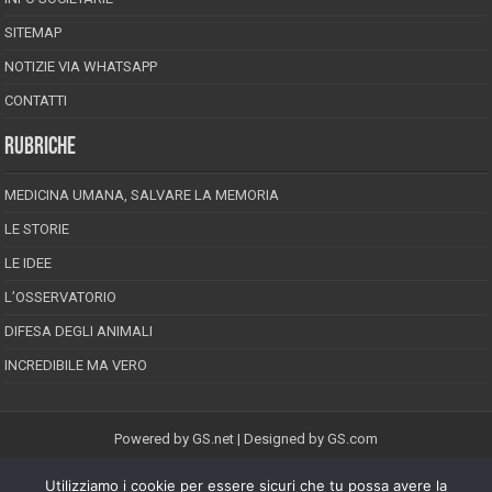
SITEMAP
NOTIZIE VIA WHATSAPP
CONTATTI
RUBRICHE
MEDICINA UMANA, SALVARE LA MEMORIA
LE STORIE
LE IDEE
L’OSSERVATORIO
DIFESA DEGLI ANIMALI
INCREDIBILE MA VERO
Powered by
GS.net
| Designed by
GS.com
Utilizziamo i cookie per essere sicuri che tu possa avere la
EPINEION EDITRICE S.R.L.
P.Iva 02008710689