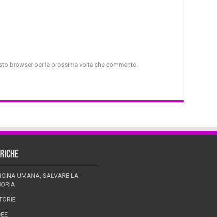
uesto browser per la prossima volta che commento.
RICHE
ICINA UMANA, SALVARE LA
ORIA
TORIE
DEE