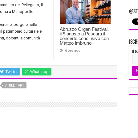
Cammino del Pellegrino, il
@Seg
 Roma a Manoppello.
pere nel borgo e nelle
Abruzzo Organ Festival,
 il patrimonio culturale e
il 9 agosto a Pescara il
enti, docenti e comunità
concerto conclusivo con
Iscr
Matteo Imbruno
6 ore ago
Il 
Twitter
Whatsapp
STREET ART