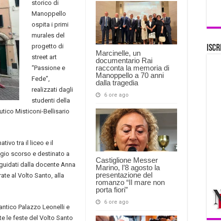
storico di
Manoppello
ospita i primi
murales del
progetto di
Iscr
Marcinelle, un
street art
documentario Rai
racconta la memoria di
“Passione e
Manoppello a 70 anni
Fede”,
dalla tragedia
realizzati dagli
6 ore ago
studenti della
tico Misticoni-Bellisario
ivo tra il liceo e il
gio scorso e destinato a
Castiglione Messer
, guidati dalla docente Anna
Marino, l’8 agosto la
presentazione del
ate al Volto Santo, alla
romanzo “Il mare non
porta fiori”
6 ore ago
’antico Palazzo Leonelli e
te le feste del Volto Santo