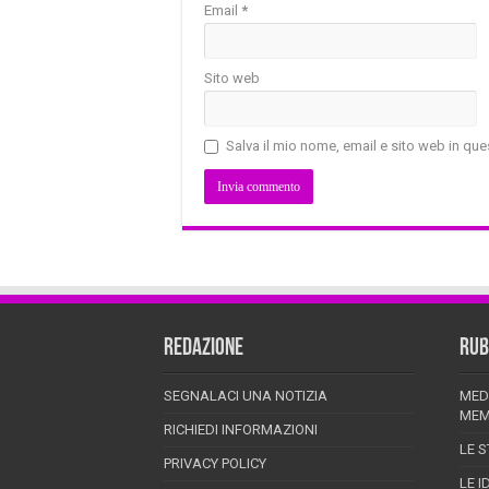
Email
*
Sito web
Salva il mio nome, email e sito web in q
REDAZIONE
RUB
SEGNALACI UNA NOTIZIA
MED
MEM
RICHIEDI INFORMAZIONI
LE S
PRIVACY POLICY
LE I