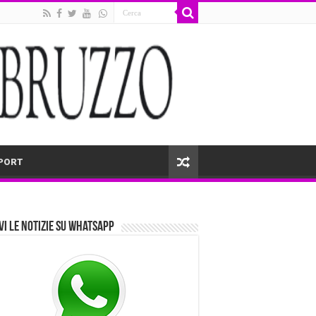
PORT
vi le notizie su Whatsapp