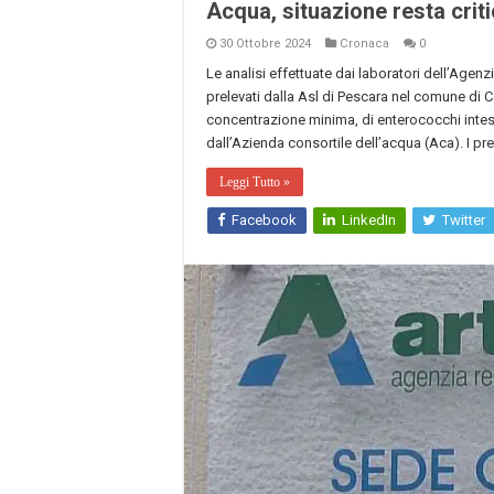
Acqua, situazione resta crit
30 Ottobre 2024
Cronaca
0
Le analisi effettuate dai laboratori dell’Agenz
prelevati dalla Asl di Pescara nel comune di C
concentrazione minima, di enterococchi intesti
dall’Azienda consortile dell’acqua (Aca). I prel
Leggi Tutto »
Facebook
LinkedIn
Twitter