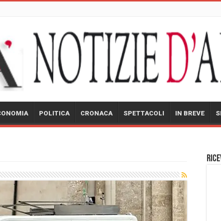
CONOMIA
POLITICA
CRONACA
SPETTACOLI
IN BREVE
S
Rice