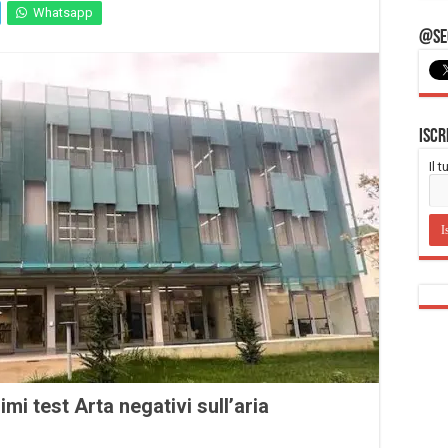
Whatsapp
@Seg
Iscr
Il 
mi test Arta negativi sull’aria