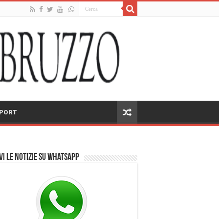
PORT
vi le notizie su Whatsapp