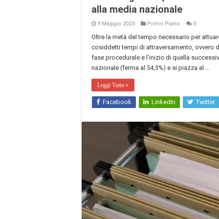
alla media nazionale
9 Maggio 2023
Primo Piano
0
Oltre la metà del tempo necessario per attua
cosiddetti tempi di attraversamento, ovvero dal
fase procedurale e l’inizio di quella success
nazionale (ferma al 54,3%) e si piazza al …
Leggi Tutto »
Facebook
LinkedIn
Twitter