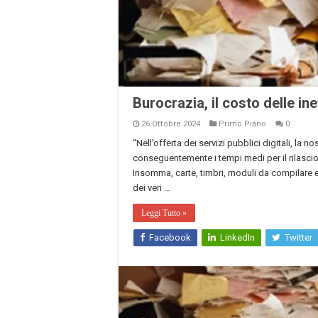
Burocrazia, il costo delle ine
26 Ottobre 2024
Primo Piano
0
“Nell’offerta dei servizi pubblici digitali, la 
conseguentemente i tempi medi per il rilascio 
Insomma, carte, timbri, moduli da compilare e 
dei veri …
Leggi Tutto »
Facebook
LinkedIn
Twitter