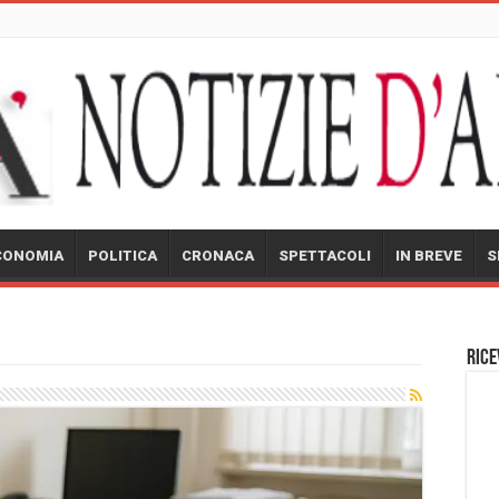
CONOMIA
POLITICA
CRONACA
SPETTACOLI
IN BREVE
S
Rice