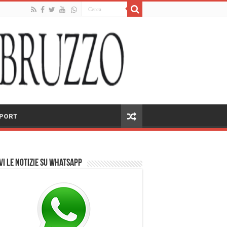
PORT
vi le notizie su Whatsapp