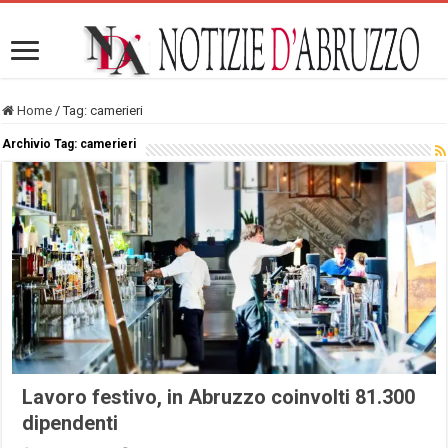
Home
/
Tag:
camerieri
Archivio Tag:
camerieri
Lavoro festivo, in Abruzzo coinvolti 81.300
dipendenti