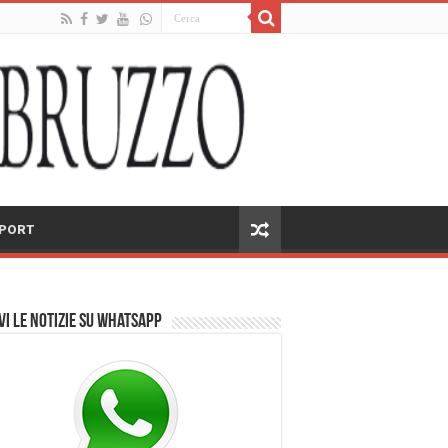
PORT
vi le notizie su Whatsapp