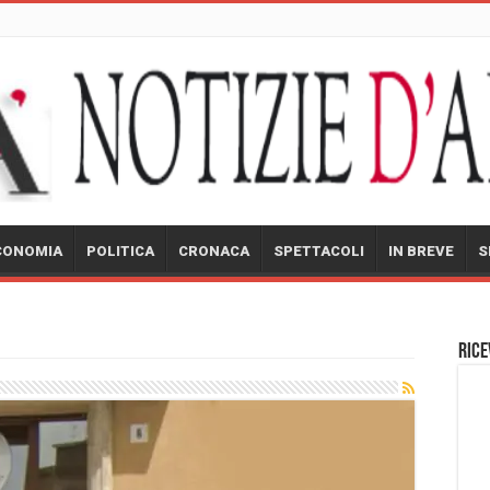
CONOMIA
POLITICA
CRONACA
SPETTACOLI
IN BREVE
S
Rice