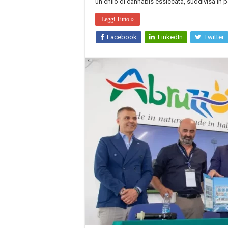
un chilo di cannabis essiccata, suddivisa in pa
Leggi Tutto »
Facebook
LinkedIn
Twitter