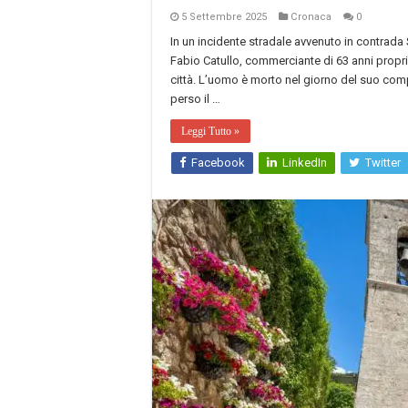
5 Settembre 2025
Cronaca
0
In un incidente stradale avvenuto in contrada
Fabio Catullo, commerciante di 63 anni propr
città. L’uomo è morto nel giorno del suo co
perso il …
Leggi Tutto »
Facebook
LinkedIn
Twitter