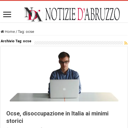
Home
/
Tag:
ocse
Archivio Tag:
ocse
Ocse, disoccupazione in Italia ai minimi
storici