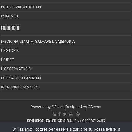
NOTIZIE VIA WHATSAPP
CONTATTI
RUBRICHE
MEDICINA UMANA, SALVARE LA MEMORIA
LE STORIE
LE IDEE
L’OSSERVATORIO
DIFESA DEGLI ANIMALI
INCREDIBILE MA VERO
Powered by
GS.net
| Designed by
GS.com
EPINEION EDITRICE S.R.L.
P.Iva 02008710689
Registrazione Tribunale di Pescara reg. speciale della stampa n.08/2012
Utilizziamo i cookie per essere sicuri che tu possa avere la
Direttore responsabile: Maurizio Piccinino