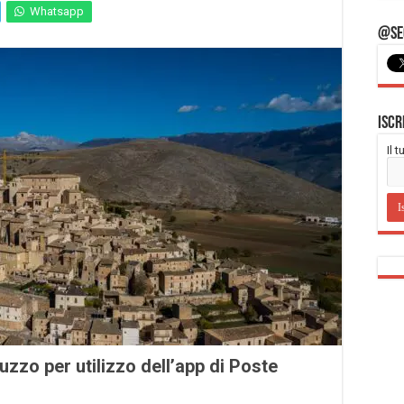
Whatsapp
@Seg
Iscr
Il 
zzo per utilizzo dell’app di Poste