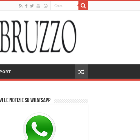
PORT
vi le notizie su Whatsapp