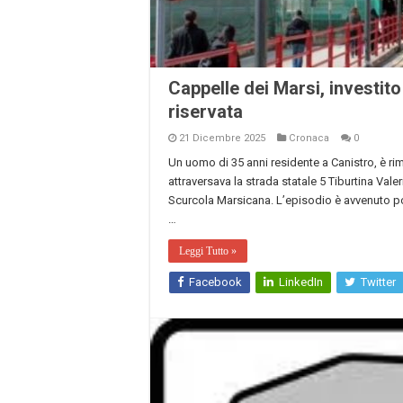
Cappelle dei Marsi, investito
riservata
21 Dicembre 2025
Cronaca
0
Un uomo di 35 anni residente a Canistro, è r
attraversava la strada statale 5 Tiburtina Valer
Scurcola Marsicana. L’episodio è avvenuto poco 
…
Leggi Tutto »
Facebook
LinkedIn
Twitter