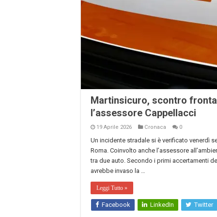
Martinsicuro, scontro fronta
l’assessore Cappellacci
19 Aprile 2026
Cronaca
0
Un incidente stradale si è verificato venerdì se
Roma. Coinvolto anche l’assessore all’ambien
tra due auto. Secondo i primi accertamenti dei
avrebbe invaso la …
Leggi Tutto »
Facebook
LinkedIn
Twitter