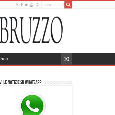
PORT
vi le notizie su Whatsapp