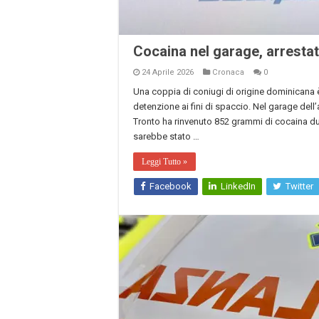
Cocaina nel garage, arresta
24 Aprile 2026
Cronaca
0
Una coppia di coniugi di origine dominicana è 
detenzione ai fini di spaccio. Nel garage del
Tronto ha rinvenuto 852 grammi di cocaina d
sarebbe stato …
Leggi Tutto »
Facebook
LinkedIn
Twitter