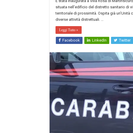
È stata inaugurata a Villa Rosa di Martinsicur
situata nell’edificio del distretto sanitario 
territoriale di prossimità. Ospita già un’Unit
diverse attività distrettuali. …
Leggi Tutto »
Facebook
LinkedIn
Twitter