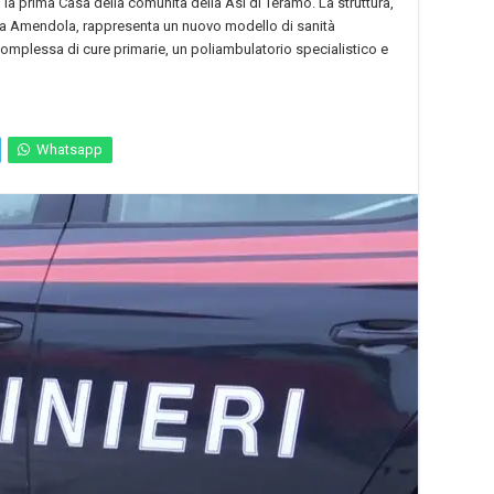
o la prima Casa della comunità della Asl di Teramo. La struttura,
di via Amendola, rappresenta un nuovo modello di sanità
à complessa di cure primarie, un poliambulatorio specialistico e
Whatsapp