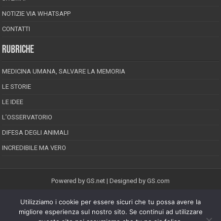
NOTIZIE VIA WHATSAPP
CONTATTI
RUBRICHE
MEDICINA UMANA, SALVARE LA MEMORIA
LE STORIE
LE IDEE
L’OSSERVATORIO
DIFESA DEGLI ANIMALI
INCREDIBILE MA VERO
Powered by
GS.net
| Designed by
GS.com
Utilizziamo i cookie per essere sicuri che tu possa avere la
EPINEION EDITRICE S.R.L.
P.Iva 02008710689
migliore esperienza sul nostro sito. Se continui ad utilizzare
Registrazione Tribunale di Pescara reg. speciale della stampa n.08/2012