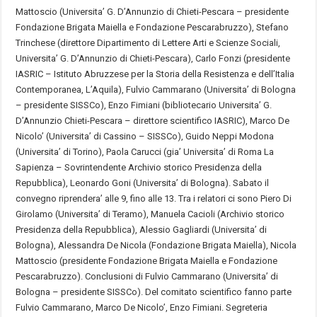
Mattoscio (Universita’ G. D’Annunzio di Chieti-
Pescara
– presidente
Fondazione Brigata Maiella e Fondazione Pescarabruzzo), Stefano
Trinchese (direttore Dipartimento di Lettere Arti e Scienze Sociali,
Universita’ G. D’Annunzio di Chieti-
Pescara
), Carlo Fonzi (presidente
IASRIC – Istituto Abruzzese per la Storia della Resistenza e dell’Italia
Contemporanea, L’Aquila), Fulvio Cammarano (Universita’ di Bologna
– presidente SISSCo), Enzo Fimiani (bibliotecario Universita’ G.
D’Annunzio Chieti-
Pescara
– direttore scientifico IASRIC), Marco De
Nicolo’ (Universita’ di Cassino – SISSCo), Guido Neppi Modona
(Universita’ di Torino), Paola Carucci (gia’ Universita’ di Roma La
Sapienza – Sovrintendente Archivio storico Presidenza della
Repubblica), Leonardo Goni (Universita’ di Bologna). Sabato il
convegno riprendera’ alle 9, fino alle 13. Tra i relatori ci sono Piero Di
Girolamo (Universita’ di Teramo), Manuela Cacioli (Archivio storico
Presidenza della Repubblica), Alessio Gagliardi (Universita’ di
Bologna), Alessandra De Nicola (Fondazione Brigata Maiella), Nicola
Mattoscio (presidente Fondazione Brigata Maiella e Fondazione
Pescarabruzzo). Conclusioni di Fulvio Cammarano (Universita’ di
Bologna – presidente SISSCo). Del comitato scientifico fanno parte
Fulvio Cammarano, Marco De Nicolo’, Enzo Fimiani. Segreteria