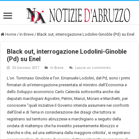
Home
/
In Breve
/
Black out, interrogazione Lodolini-Ginoble (Pd) su Enel
Black out, interrogazione Lodolini-Ginoble
(Pd) su Enel
25 Gennaio 2017
In Breve
Lascia un commento
L’on. Tommaso Ginoble e l’on. Emanuele Lodolini, del Pd, sono i primi
firmatari di un’interrogazione presentata al ministro dell’Economia e
dello Sviluppo economico Carlo Calenda sottoscritta anche dai
deputati marchigiani Agostini, Petrini, Manzi, Morani e Marchetti, per
conoscere “quali iniziative il Governo intenda assumere nei confronti
dell’Enel e di Terna in considerazione dei disagi che tuttora si
registrano sul territorio abruzzese e marchigiano a seguito della
ondata di maltempo che ha investito pesantemente Abruzzo e
Marche e che, ad una settimana dalla maggiore criticita’, si registrano