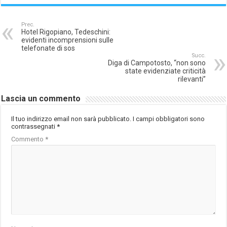
Prec.
Hotel Rigopiano, Tedeschini:
evidenti incomprensioni sulle
telefonate di sos
Succ.
Diga di Campotosto, “non sono
state evidenziate criticità
rilevanti”
Lascia un commento
Il tuo indirizzo email non sarà pubblicato.
I campi obbligatori sono
contrassegnati
*
Commento
*