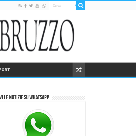
PORT
vi le notizie su Whatsapp