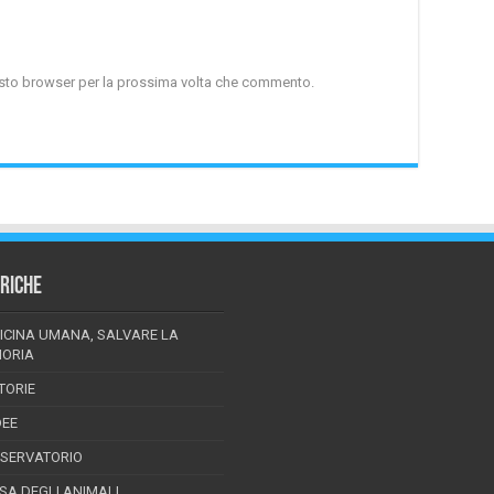
uesto browser per la prossima volta che commento.
RICHE
ICINA UMANA, SALVARE LA
ORIA
TORIE
DEE
SSERVATORIO
ESA DEGLI ANIMALI