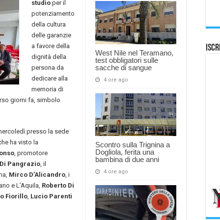
studio
per il
potenziamento
della cultura
delle garanzie
a favore della
Iscr
West Nile nel Teramano,
dignità della
test obbligatori sulle
sacche di sangue
persona da
dedicare alla
4 ore ago
memoria di
so giorni fa, simbolo
 mercoledì presso la sede
he ha visto la
Scontro sulla Trignina a
Dogliola, ferita una
fonso
, promotore
bambina di due anni
 Di Pangrazio
, il
4 ore ago
ma,
Mirco D’Alicandro
, i
ano e L’Aquila,
Roberto Di
o Fiorillo
,
Lucio Parenti