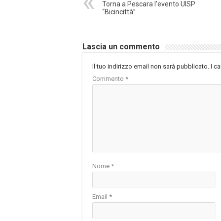
Torna a Pescara l’evento UISP
“Bicincittà”
Lascia un commento
Il tuo indirizzo email non sarà pubblicato.
I c
Commento
*
Nome
*
Email
*