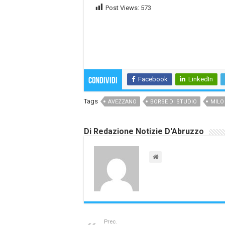
Post Views:
573
Facebook
LinkedIn
Condividi
Tags
AVEZZANO
BORSE DI STUDIO
MILO
Di Redazione Notizie D'Abruzzo
Prec.