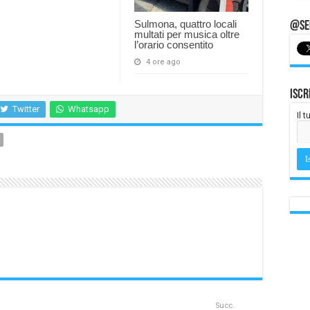
Sulmona, quattro locali
@Seg
multati per musica oltre
l’orario consentito
4 ore ago
Iscr
Twitter
Whatsapp
Il 
Succ.