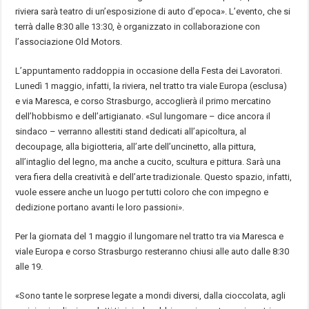
riviera sarà teatro di un’esposizione di auto d’epoca». L’evento, che si
terrà dalle 8:30 alle 13:30, è organizzato in collaborazione con
l’associazione Old Motors.
L’appuntamento raddoppia in occasione della Festa dei Lavoratori.
Lunedì 1 maggio, infatti, la riviera, nel tratto tra viale Europa (esclusa)
e via Maresca, e corso Strasburgo, accoglierà il primo mercatino
dell’hobbismo e dell’artigianato. «Sul lungomare – dice ancora il
sindaco – verranno allestiti stand dedicati all’apicoltura, al
decoupage, alla bigiotteria, all’arte dell’uncinetto, alla pittura,
all’intaglio del legno, ma anche a cucito, scultura e pittura. Sarà una
vera fiera della creatività e dell’arte tradizionale. Questo spazio, infatti,
vuole essere anche un luogo per tutti coloro che con impegno e
dedizione portano avanti le loro passioni».
Per la giornata del 1 maggio il lungomare nel tratto tra via Maresca e
viale Europa e corso Strasburgo resteranno chiusi alle auto dalle 8:30
alle 19.
«Sono tante le sorprese legate a mondi diversi, dalla cioccolata, agli