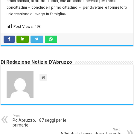
amici animali, ai prodotti tipici, che abbiamo riservato per i nostri
concittadini – conclude il primo cittadino – per divertire e fornire loro
un’occasione di svago in famiglia».
Post Views:
493
Di Redazione Notizie D'Abruzzo
Prec.
Pd Abruzzo, 187 seggi per le
primarie
Succ.
Affidato il chiosco di via Torrente