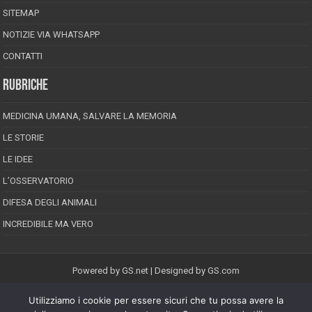
SITEMAP
NOTIZIE VIA WHATSAPP
CONTATTI
RUBRICHE
MEDICINA UMANA, SALVARE LA MEMORIA
LE STORIE
LE IDEE
L’OSSERVATORIO
DIFESA DEGLI ANIMALI
INCREDIBILE MA VERO
Powered by
GS.net
| Designed by
GS.com
Utilizziamo i cookie per essere sicuri che tu possa avere la
EPINEION EDITRICE S.R.L.
P.Iva 02008710689