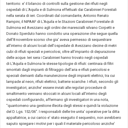
territorio: e' il bilancio di controlli sulla gestione dei rifiuti negli
ospedali di L'Aquila e di Sulmona effettuati dai Carabinieri Forestali
nella serata di ieri. Coordinati dal comandante, Antonio Renato
Rampini, il NIPAAF di L'Aquila e le Stazioni Carabinieri Forestale di
Sulmona ed Avezzano agli ordini dei marescialli silvano Corpetti e
Donato Sperduto hanno condotto una operazione che segue quella
dell'8 novembre scorso che gia' aveva permesso di sequestrare
all'interno di alcuni locali dell'ospedale di Avezzano decine di metri
cubi di rifiuti speciali e pericolosi, oltre all'impianto di depurazione
delle acque. Ieri sera i Carabinieri hanno trovato negli ospedali
di L'Aquila e Sulmona le stesse tipologie di rifiuti: centinaia di filtri
smontati dagli impianti di filtraggio dell'aria e rifiuti pericolosi e
speciali derivanti dalla manutenzione degli impianti elettrici, tra cui
lampade al neon, rifiuti elettrici, batterie scariche. I rifiuti, secondo gli
investigatori, anziche' essere inviati alle regolari procedure di
smaltimento venivano stoccati in alcuni locali all'interno degli
ospedali configurando, affermano gli investigatori in una nota,
"quantomeno una gestione illecita degli stessi e quindi la violazione
del D. Lgs. 152/06". I responsabili delle tre unita' operative per la ditta
appaltatrice, a cui carico e' stato eseguito il sequestro, non avrebbero
saputo spiegare i motivi per i quali il materiale pericoloso anziche'