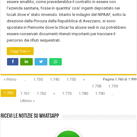
essere smaltito, come prevederebbe il contratto in essere con
l'azienda sanitaria, fosse in quantita' cosi' ingenti depositato nei
locali dove e' stato rinvenuto. Intanto le indagini del NIPAAF, sotto la
direzione della Procura della Repubblica di Avezzano, si sono
spostate in Piemonte dove la Olicar ha alcune sedi in cui potrebbero
essere conservati documenti ritenuti importanti per tracciare il
percorso dei rifiuti sequestrati.
Leggi Tutto »
« Primo
...
1.730
1.740
1.750
«
Pagina 1.760 di 1.999
1.758
1.759
1.760
1.761
1.762
»
1.770
1.780
1.790
...
Ultimo »
Ricevi le notizie su Whatsapp