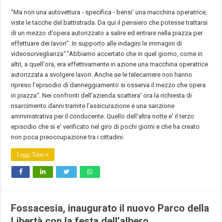
"Ma non una autovettura - specifica - bensi' una macchina operatrice,
viste le tacche del battistrada. Da qui il pensiero che potesse trattarsi
di un mezzo d'opera autorizzato a salire ed entrare nella piazza per
effettuare dei lavori". In supporto alle indagini le immagini di
videosorveglianza"."Abbiamo accertato che in quel giorno, come in
altri, a quell'ora, era effettivamente in azione una macchina operatrice
autorizzata a svolgere lavori. Anche se le telecamere non hanno
ripreso l'episodio di danneggiamento si osserva il mezzo che opera
in piazza". Nei confronti dell'azienda scattera' ora la richiesta di
risarcimento danni tramite l'assicurazione e una sanzione
amministrativa per il conducente. Quello dell'altra notte e' il terzo
episodio che si e' verificato nel giro di pochi giorni e che ha creato
non poca preoccupazione tra i cittadini.
Leggi Tutto »
Fossacesia, inaugurato il nuovo Parco della
Libertà con la festa dell’albero