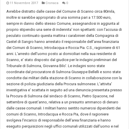
11 Novembre 2017
Cronaca
0
Avrebbe distratto dalle casse del Comune di Scanno circa 80mila,
inoltre si sarebbe appropriato di una somma pari a 17.500 euro,
sempre in danno dello stesso Comune, assegnandosi in aggiunta al
proprio stipendio una serie di indennita' non spettanti: con l'accusa di
peculato continuato questa mattina i carabinieri della Compagnia di
Castel di Sangro hanno arrestato il responsabile dell'area finanziaria
dei Comuni di Scanno, Introdacqua e Rocca Pia. C.S., ragioniere di 61
anni. L'arresto dell'uomo posto ai domiciliari nella sua residente di
Scanno, e' stato disposto dal giudice per le indagini preliminari del
Tribunale di Sulmona, Giovanna Bilo'. Le indagini sono state
coordinate dal procuratore di Sulmona Giuseppe Bellelli e sono state
condotte dai militari della stazione di Scanno in collaborazione con la
sezione di polizia giudiziaria della Procura sulmonese. L'attivita'
investigativa e' scattata in seguito ad una denuncia presentata presso
la Procura di Sulmona dal sindaco di Scanno, Pietro Spacone, nel
settembre di quest'anno, relativa a un presunto ammanco di denaro
dalle casse comunali. I militari hanno sentito numerosi dipendenti dei
comuni di Scanno, Introdacqua e Rocca Pia, dove il ragioniere
svolgeva l'incarico di responsabile dell'area finanziaria e hanno
eseguito perquisizioni negli uffici comunali utilizzati dall'uomo e nel