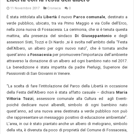
11 Novembre 2017
Cronaca
0
È stata intitolata alla
Libertà
il nuovo
Parco comunale
, destinato a
verde pubblico, ubicato, tra via Primo Maggio e via Colle dell’Erco,
nella zona nuova di Fossacesia. La cerimonia, che si è tenuta questa
mattina, alla presenza del sindaco
Di Giuseppantonio
e degli
assessori Sisti, Tozzi e Di Nardo ,si è svolta nell’ambito della “Festa
dell’Albero, un albero per ogni nuovo nato”, che è tornata anche
quest’anno a
Fossacesia
per promuovere l’importanza dell’ambiente
attraverso la donazione di un albero ad ogni bambino nato nel 2017.
La benedizione ė stata impartita da padre Pierluigi, Superiore dei
Passionisti di San Giovanni in Venere.
“La scelta di fare l’intitolazione del Parco della Libertà in occasione
della Festa dell’Albero non è stata affatto casuale – dichiara
Maria
Vittoria Tozzi
, assessore comunale alla Cultura ed agli Eventi-
poiché dedicare nuovi alberelli, simbolo di ogni bambino nato
quest’anno, ad una nuova area destinata a verde pubblico non può
che rappresentare un messaggio positivo di educazione ambientale”.
L’area, in cui è stato piantato anche un albero di melograno, simbolo
della vita, è divenuta da poco di proprietà del Comune di Fossacesia,