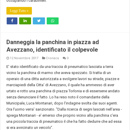
occupando i carabinieri.
Leggi Tutto »
Danneggia la panchina in piazza ad
Avezzano, identificato il colpevole
12 Novembre 2017
Cronaca
0
E' stato identificato da una traccia di pneumatico lasciata a terra
vicino la panchina di marmo che aveva spezzato. Si tratta di un
operaio di una ditta autorizzata a svolgere lavori su strade, piazze e
marciapiedi della Citta' di Avezzano, il quale ha ammesso di aver
urtato e rotto una panchina di piazza Torlonia e di essersene andato
senza denunciare il fatto. Lo ha reso noto il comandante della
Municipale, Luca Montanari, dopo l'indagine svolta dai suoi agenti.
Ora l'uomo verra' sanzionato. "Dalla ricerca di segni lasciati nell'area -
spiega Montanari - e' emerso che proprio vicino alla panchina c'era
una piccola traccia di pneumatico il che ha fatto dedurre che ad essa
si era avvicinato un veicolo".