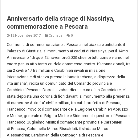
Anniversario della strage di Nassiriya,
commemorazione a Pescara
12 Novembre 2017
Cronaca
0
Cerimonia di commemorazione a Pescara, nel piazzale antistante il
Palazzo di Giustizia, al monumento ai caduti di Nassiriya, per il 14mo
Anniversario "di quel 12 novembre 2003 che noi tutti conserviamo nel
cuore per un atto tanto crudele commesso contro 19 connazionali, tra
cui 2 civili e 17 tra militari e Carabinieri inviati in missione
internazionale di stanza presso la base irachena, a disprezzo della
vita umana", recita un comunicato del Comando provinciale
Carabinieri Pescara. Dopo l'alzabandiera a cura di un Carabiniere, e'
stata deposta una corona di fiori davanti al monumento alla presenza
di numerose Autorita' civili e militari, tra cui: il prefetto di Pescara,
Francesco Provolo; il comandante della Legione Carabinieri Abruzzo
e Molise, generale di Brigata Michele Sirimarco; il questore di Pescara,
Francesco Guglielmo Misiti; il comandante provinciale Carabinieri
di Pescara, Colonnello Marco Riscaldati; il sindaco Marco
Alessandrini; Carabinieri della Compagnia di Pescara e