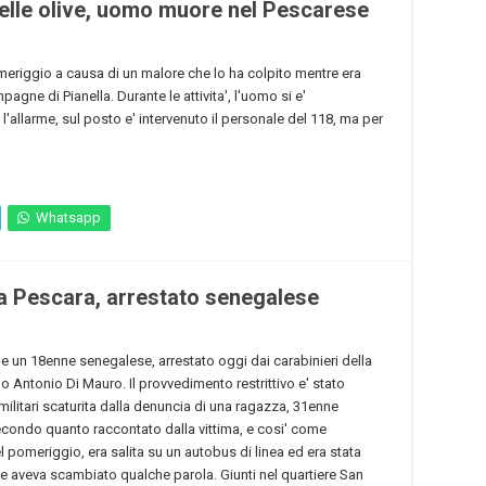
delle olive, uomo muore nel Pescarese
meriggio a causa di un malore che lo ha colpito mentre era
agne di Pianella. Durante le attivita', l'uomo si e'
'allarme, sul posto e' intervenuto il personale del 118, ma per
Whatsapp
 a Pescara, arrestato senegalese
e un 18enne senegalese, arrestato oggi dai carabinieri della
 Antonio Di Mauro. Il provvedimento restrittivo e' stato
i militari scaturita dalla denuncia di una ragazza, 31enne
econdo quanto raccontato dalla vittima, e cosi' come
el pomeriggio, era salita su un autobus di linea ed era stata
e aveva scambiato qualche parola. Giunti nel quartiere San