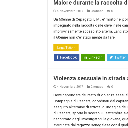
Malore durante la raccolta 
4 Novembre 2017
Cronaca
0
Un 60enne di Cepagatti, L.M., e' morto nel po
impegnato nella raccolta delle olive, nelle camp
improvvisamente accasciato a terra. Lanciato l
il 60enne non c'e' stato niente da fare.
Leggi Tutto »
Facebook
LinkedIn
Twitter
Violenza sessuale in strada
4 Novembre 2017
Cronaca
0
Deve rispondere del reato di violenza sessual
Compagnia di Pescara, coordinati dal capitano
eseguito al termine di attivita' di indagine de
di Pescara, sporta lo scorso 13 settembre. S
riscontrato dagli investigatori, la giovane, qu
avvicinata dal ragazzo senegalese con il qual