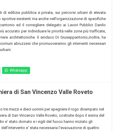
ti di edilizia pubblica e privata, sui percorsi urbani di elevata
ità sportive esistenti ma anche nell’organizzazione di specifiche
pantonio ed il consigliere delegato ai Lavori Pubblici Danilo
 accurato per individuare le priorità nelle zone più trafficate,
iere architettoniche. Il sindaco Di Giuseppantonio,inoltre, ha
i comuni abruzzesi che promuoveranno gli interventi necessari
 urbani.
Whatsapp
hiera di San Vincenzo Valle Roveto
o tre mezzi e dieci uomini per spegnere il rogo divampato nel
chiera di San Vincenzo Valle Roveto, costruite dopo il sisma del
io e' stato domato e i vigili del fuoco hanno iniziato gli
 dell'intervento e' stata necessaria l'evacuazione di quattro