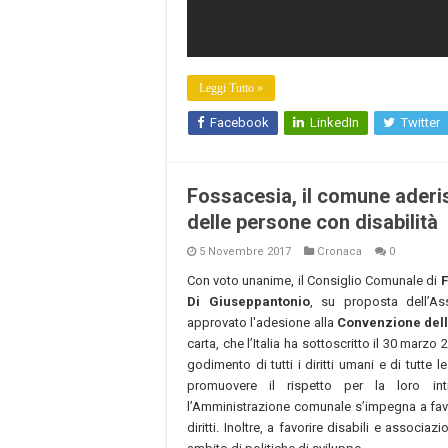
Leggi Tutto »
Facebook
LinkedIn
Twitter
Fossacesia, il comune aderis
delle persone con disabilità
5 Novembre 2017
Cronaca
0
Con voto unanime, il Consiglio Comunale di
F
Di Giuseppantonio
, su proposta dell’As
approvato l'adesione alla
Convenzione delle
carta, che l’Italia ha sottoscritto il 30 marz
godimento di tutti i diritti umani e di tutte 
promuovere il rispetto per la loro int
l’Amministrazione comunale s’impegna a favori
diritti. Inoltre, a favorire disabili e associ