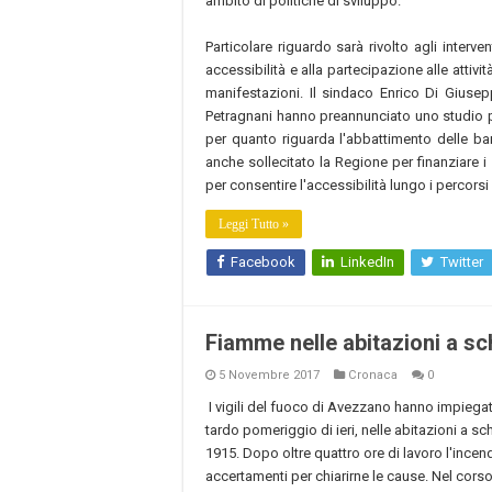
ambito di politiche di sviluppo.
Particolare riguardo sarà rivolto agli interven
accessibilità e alla partecipazione alle attiv
manifestazioni. Il sindaco Enrico Di Giusep
Petragnani hanno preannunciato uno studio più
per quanto riguarda l'abbattimento delle barr
anche sollecitato la Regione per finanziare 
per consentire l'accessibilità lungo i percorsi
Leggi Tutto »
Facebook
LinkedIn
Twitter
Fiamme nelle abitazioni a sc
5 Novembre 2017
Cronaca
0
I vigili del fuoco di Avezzano hanno impiegat
tardo pomeriggio di ieri, nelle abitazioni a s
1915. Dopo oltre quattro ore di lavoro l'incend
accertamenti per chiarirne le cause. Nel corso