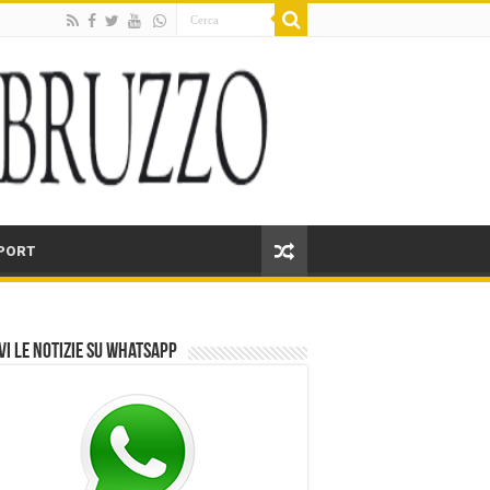
PORT
vi le notizie su Whatsapp