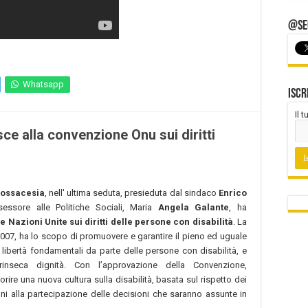
@Seg
Whatsapp
Iscr
Il 
ce alla convenzione Onu sui diritti
ossacesia
, nell' ultima seduta, presieduta dal sindaco
Enrico
sessore alle Politiche Sociali, Maria
Angela Galante
, ha
 Nazioni Unite sui diritti delle persone con disabilità
. La
o 2007, ha lo scopo di promuovere e garantire il pieno ed uguale
le libertà fondamentali da parte delle persone con disabilità, e
rinseca dignità. Con l’approvazione della Convenzione,
re una nuova cultura sulla disabilità, basata sul rispetto dei
azioni alla partecipazione delle decisioni che saranno assunte in