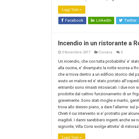
Leggi Tutto »
Facebook
LinkedIn
Twitter
Incendio in un ristorante a 
3 Novembre 2017
Cronaca
0
Un incendio, che con tutta probabilita' e' st
alla cucina, e' divampato la notte scorsa a Roc
che si trova dentro a un edificio storico del p
avuto un malore ed e' stato portato all'ospeda
entrambi sono rimasti intossicati. I due non s
prodotte dal cattivo funzionamento di un fri
gravemente. Sono stati moglie e marito, genit
trova allo stesso piano, a dare l'allarme: sul 
Chieti il cui intervento si e' protratto per alcun
inagibili. I danni sarebbero ingenti anche se
signorile, Villa Corsi svolge attivita' di ristora
Leggi Tutto »