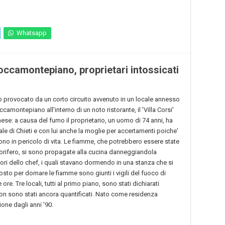
Whatsapp
Roccamontepiano, proprietari intossicati
ato provocato da un corto circuito avvenuto in un locale annesso
camontepiano all'interno di un noto ristorante, il 'Villa Corsi'
aese: a causa del fumo il proprietario, un uomo di 74 anni, ha
le di Chieti e con lui anche la moglie per accertamenti poiche'
ono in pericolo di vita. Le fiamme, che potrebbero essere state
gorifero, si sono propagate alla cucina danneggiandola
ori dello chef, i quali stavano dormendo in una stanza che si
posto per domare le fiamme sono giunti i vigili del fuoco di
e ore. Tre locali, tutti al primo piano, sono stati dichiarati
 non sono stati ancora quantificati. Nato come residenza
zione dagli anni '90.