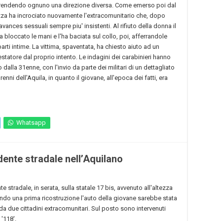
prendendo ognuno una direzione diversa. Come emerso poi dal
zza ha incrociato nuovamente l'extracomunitario che, dopo
i avances sessuali sempre piu' insistenti. Al rifiuto della donna il
ha bloccato le mani e l'ha baciata sul collo, poi, afferrandole
arti intime. La vittima, spaventata, ha chiesto aiuto ad un
estatore dal proprio intento. Le indagini dei carabinieri hanno
dalla 31enne, con l'invio da parte dei militari di un dettagliato
nni dell'Aquila, in quanto il giovane, all'epoca dei fatti, era
Whatsapp
ente stradale nell’Aquilano
 stradale, in serata, sulla statale 17 bis, avvenuto all'altezza
ndo una prima ricostruzione l'auto della giovane sarebbe stata
da due cittadini extracomunitari. Sul posto sono intervenuti
 '118'.