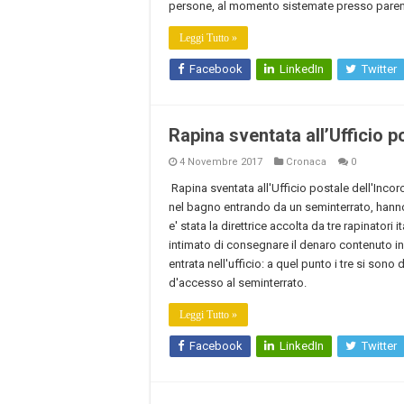
persone, al momento sistemate presso paren
Leggi Tutto »
Facebook
LinkedIn
Twitter
Rapina sventata all’Ufficio p
4 Novembre 2017
Cronaca
0
Rapina sventata all'Ufficio postale dell'Inco
nel bagno entrando da un seminterrato, hanno a
e' stata la direttrice accolta da tre rapinatori 
intimato di consegnare il denaro contenuto in
entrata nell'ufficio: a quel punto i tre si sono
d'accesso al seminterrato.
Leggi Tutto »
Facebook
LinkedIn
Twitter