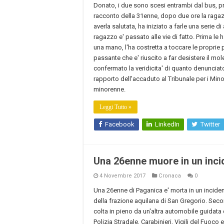
Donato, i due sono scesi entrambi dal bus, 
racconto della 31enne, dopo due ore la raga
averla salutata, ha iniziato a farle una serie d
ragazzo e' passato alle vie di fatto. Prima le 
una mano, l'ha costretta a toccare le proprie p
passante che e' riuscito a far desistere il mol
confermato la veridicita' di quanto denunciato 
rapporto dell'accaduto al Tribunale per i Minore
minorenne.
Leggi Tutto »
Facebook
LinkedIn
Twitter
Una 26enne muore in un incid
4 Novembre 2017
Cronaca
0
Una 26enne di Paganica e' morta in un incidente
della frazione aquilana di San Gregorio. Seco
colta in pieno da un'altra automobile guidata 
Polizia Stradale, Carabinieri, Vigili del Fuoco e