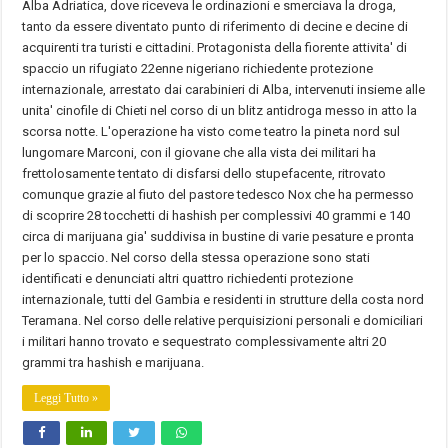
Alba Adriatica, dove riceveva le ordinazioni e smerciava la droga,
tanto da essere diventato punto di riferimento di decine e decine di
acquirenti tra turisti e cittadini. Protagonista della fiorente attivita' di
spaccio un rifugiato 22enne nigeriano richiedente protezione
internazionale, arrestato dai carabinieri di Alba, intervenuti insieme alle
unita' cinofile di Chieti nel corso di un blitz antidroga messo in atto la
scorsa notte. L'operazione ha visto come teatro la pineta nord sul
lungomare Marconi, con il giovane che alla vista dei militari ha
frettolosamente tentato di disfarsi dello stupefacente, ritrovato
comunque grazie al fiuto del pastore tedesco Nox che ha permesso
di scoprire 28 tocchetti di hashish per complessivi 40 grammi e 140
circa di marijuana gia' suddivisa in bustine di varie pesature e pronta
per lo spaccio. Nel corso della stessa operazione sono stati
identificati e denunciati altri quattro richiedenti protezione
internazionale, tutti del Gambia e residenti in strutture della costa nord
Teramana. Nel corso delle relative perquisizioni personali e domiciliari
i militari hanno trovato e sequestrato complessivamente altri 20
grammi tra hashish e marijuana.
Leggi Tutto »