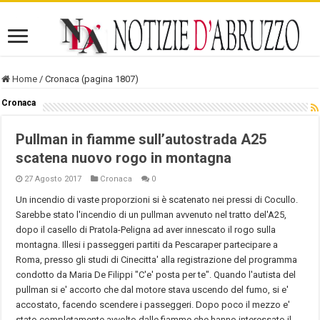
Home
/
Cronaca (pagina 1807)
Cronaca
Pullman in fiamme sull’autostrada A25
scatena nuovo rogo in montagna
27 Agosto 2017
Cronaca
0
Un incendio di vaste proporzioni si è scatenato nei pressi di Cocullo.
Sarebbe stato l'incendio di un pullman avvenuto nel tratto del'A25,
dopo il casello di Pratola-Peligna ad aver innescato il rogo sulla
montagna. Illesi i passeggeri partiti da Pescaraper partecipare a
Roma, presso gli studi di Cinecitta' alla registrazione del programma
condotto da Maria De Filippi "C'e' posta per te". Quando l'autista del
pullman si e' accorto che dal motore stava uscendo del fumo, si e'
accostato, facendo scendere i passeggeri. Dopo poco il mezzo e'
stato completamente avvolto dalle fiamme che hanno interessato il