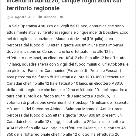
Incendi in Abruzzo, cinque roghi attivi sul
territorio regionale
26 Agosto 2017
Cronaca
0
La Sala Operativa Abruzzo dei Vigili del Fuoco, comunica che sono
attualmente attivi sul territorio regionale cinque incendi boschivi. Ecco
nel dettaglio la situazione: - Marano dei Marsi (L'Aquila): area
percorsa dal fuoco di 13 ettari a quota 900 mt in una zona impervia
dove e' in azione un Canadair che ha effettuato fino alle 12 ha
effettuato due lanci, un elicottero AB412 che fino alle 12 ha effettato
17 lanci, squadre a terra con 5 vigili del fuoco muniti di un'autobotte, e
un pickup; - Pacentro-Caramanico (Province di L'Aquila e Pescara):
area percorsa dal fuoco di 320 ettari a quota 1200-1600. Presenti un
Canadair che fino alle 12 ha effettuato 10 lanci, un elicottero AS350
della flotta regionale che fino alle 12 ha effettuato 20 lanci, squadre a
terra con 15 vigili del fuoco muniti di 3 autobotti e 3 pickup, 11
volontari di protezione civile muniti di 3 pickup, 16 militari dell'Esercito
e 3 uomini del Soccorso Alpino; - Sulmona-Marane (L'Aquila): area
percorsa dal fuoco di 255 ettari a quota 1300-1800 mt, presenti un
Canadair che fino alle 12 di oggi ha effettuato 20 lanci; un elicottero
AB412 che fino alle 14 di oggi ha effettuato 34 lanci; un elicottero AS
350 della flotta regionale che fino alle 12 di oggi ha effettuato 20