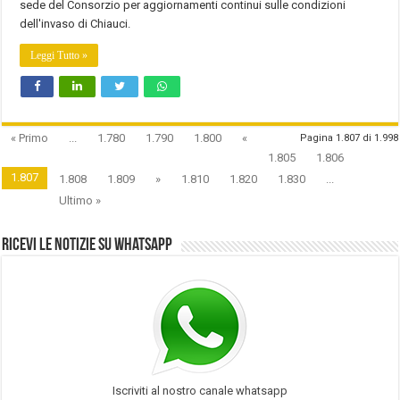
sede del Consorzio per aggiornamenti continui sulle condizioni
dell'invaso di Chiauci.
Leggi Tutto »
« Primo
...
1.780
1.790
1.800
«
Pagina 1.807 di 1.998
1.805
1.806
1.807
1.808
1.809
»
1.810
1.820
1.830
...
Ultimo »
Ricevi le notizie su Whatsapp
Iscriviti al nostro canale whatsapp