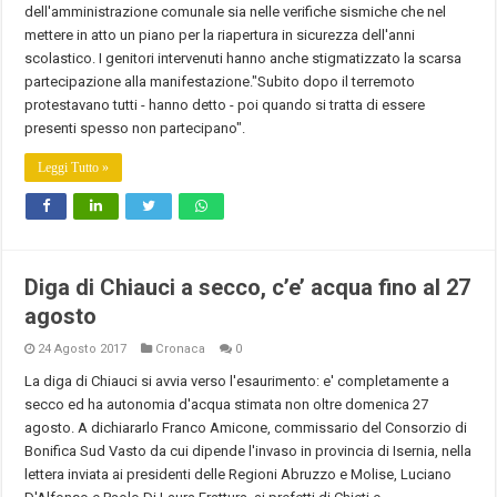
dell'amministrazione comunale sia nelle verifiche sismiche che nel
mettere in atto un piano per la riapertura in sicurezza dell'anni
scolastico. I genitori intervenuti hanno anche stigmatizzato la scarsa
partecipazione alla manifestazione."Subito dopo il terremoto
protestavano tutti - hanno detto - poi quando si tratta di essere
presenti spesso non partecipano".
Leggi Tutto »
Diga di Chiauci a secco, c’e’ acqua fino al 27
agosto
24 Agosto 2017
Cronaca
0
La diga di Chiauci si avvia verso l'esaurimento: e' completamente a
secco ed ha autonomia d'acqua stimata non oltre domenica 27
agosto. A dichiararlo Franco Amicone, commissario del Consorzio di
Bonifica Sud Vasto da cui dipende l'invaso in provincia di Isernia, nella
lettera inviata ai presidenti delle Regioni Abruzzo e Molise, Luciano