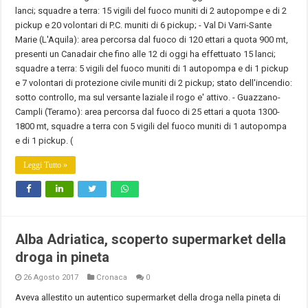
lanci; squadre a terra: 15 vigili del fuoco muniti di 2 autopompe e di 2
pickup e 20 volontari di P.C. muniti di 6 pickup; - Val Di Varri-Sante
Marie (L'Aquila): area percorsa dal fuoco di 120 ettari a quota 900 mt,
presenti un Canadair che fino alle 12 di oggi ha effettuato 15 lanci;
squadre a terra: 5 vigili del fuoco muniti di 1 autopompa e di 1 pickup
e 7 volontari di protezione civile muniti di 2 pickup; stato dell'incendio:
sotto controllo, ma sul versante laziale il rogo e' attivo. - Guazzano-
Campli (Teramo): area percorsa dal fuoco di 25 ettari a quota 1300-
1800 mt, squadre a terra con 5 vigili del fuoco muniti di 1 autopompa
e di 1 pickup. (
Leggi Tutto »
Alba Adriatica, scoperto supermarket della
droga in pineta
26 Agosto 2017
Cronaca
0
Aveva allestito un autentico supermarket della droga nella pineta di