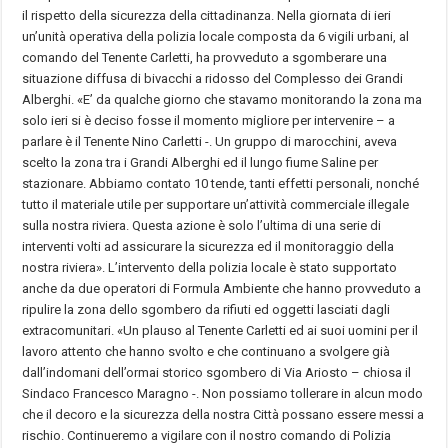
il rispetto della sicurezza della cittadinanza. Nella giornata di ieri
un’unità operativa della polizia locale composta da 6 vigili urbani, al
comando del Tenente Carletti, ha provveduto a sgomberare una
situazione diffusa di bivacchi a ridosso del Complesso dei Grandi
Alberghi. «E’ da qualche giorno che stavamo monitorando la zona ma
solo ieri si è deciso fosse il momento migliore per intervenire – a
parlare è il Tenente Nino Carletti -. Un gruppo di marocchini, aveva
scelto la zona tra i Grandi Alberghi ed il lungo fiume Saline per
stazionare. Abbiamo contato 10 tende, tanti effetti personali, nonché
tutto il materiale utile per supportare un’attività commerciale illegale
sulla nostra riviera. Questa azione è solo l’ultima di una serie di
interventi volti ad assicurare la sicurezza ed il monitoraggio della
nostra riviera». L’intervento della polizia locale è stato supportato
anche da due operatori di Formula Ambiente che hanno provveduto a
ripulire la zona dello sgombero da rifiuti ed oggetti lasciati dagli
extracomunitari. «Un plauso al Tenente Carletti ed ai suoi uomini per il
lavoro attento che hanno svolto e che continuano a svolgere già
dall’indomani dell’ormai storico sgombero di Via Ariosto – chiosa il
Sindaco Francesco Maragno -. Non possiamo tollerare in alcun modo
che il decoro e la sicurezza della nostra Città possano essere messi a
rischio. Continueremo a vigilare con il nostro comando di Polizia