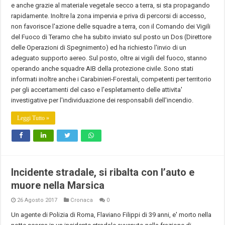
e anche grazie al materiale vegetale secco a terra, si sta propagando
rapidamente. Inoltre la zona impervia e priva di percorsi di accesso,
non favorisce l'azione delle squadre a terra, con il Comando dei Vigili
del Fuoco di Teramo che ha subito inviato sul posto un Dos (Direttore
delle Operazioni di Spegnimento) ed ha richiesto l'invio di un
adeguato supporto aereo. Sul posto, oltre ai vigili del fuoco, stanno
operando anche squadre AIB della protezione civile. Sono stati
informati inoltre anche i Carabinieri-Forestali, competenti per territorio
per gli accertamenti del caso e l'espletamento delle attivita'
investigative per l'individuazione dei responsabili dell'incendio.
Leggi Tutto »
Incidente stradale, si ribalta con l’auto e
muore nella Marsica
26 Agosto 2017
Cronaca
0
Un agente di Polizia di Roma, Flaviano Filippi di 39 anni, e' morto nella