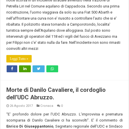
notte scorsa in un incidente stradale avvenuto nella frazione di
Petrella Liri nel Comune aquilano di Cappadocia. Secondo una prima
ricostruzione, l'uomo viaggiava da solo su una Fiat 500 Abarth e
nell'affrontare una curva non e' riuscito a controllare l'auto che si e'
ribaltata. Il poliziotto stava tornando a Camporotondo, localita'
turistica sempre dell'Aquilano dove alloggiava. Sul posto sono
intervenuti gli operatori del 118 ed i vigili del fuoco di Avezzano ma
per Filippi non c'e' stato nulla da fare. Nell'incidente non sono rimasti
coinvolti altri mezzi
Leggi Tutto »
Morte di Danilo Cavaliere, il cordoglio
dell’UDC Abruzzo.
26 Agosto 2017
Cronaca
0
“E’ profondo dolore per l’UDC Abruzzo. L’improvvisa e prematura
scomparsa di Danilo Cavaliere ci ha sconvolti”. E’ il commento di
Enrico Di Giuseppantonio
, Segretario regionale dell’UDC e Sindaco