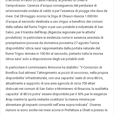
D'Alfonso e Paolo Di Laura Frattura, ai prefetti di Chieti e
Campobasso. Carenza d'acqua conseguenza del perdurare di
un'eccezionale ondata di caldo e per l'assenza di piogge che dura da
mesi. Dal 28 maggio scorso la Diga di Chiauci rilascia 1.000 litri
d'acqua al secondo destinata a uso irriguo a beneficio dei comuni
della vallata del fiume Trigno e per uso potabile e industriale di San
Salvo, per il tramite dell'Arap (Agenzia regionale per le attivita'
produttive). In particolare si evidenzia come in assenza assoluta di
precipitazioni piovose da domenica prossima 27 agosto l'unica
disponibilita' idrica sara' rappresentata dalla portata naturale del
fiume Trigno stimata in 100 litri al secondo; pertanto tutta la risorsa
idrica sara' solo a disposizione degli usi potabili civili.
In particolare il commissario Amicone ha stabilito: "il Consorzio di
Bonifica Sud attivera' l'attingimento ai pozzi di soccorso, nella propria
disponibilita' infrastrutturale, con una capacita' reale di circa 80 l/s,
attualmente a supporto di una area agricola di circa 700 ettari
dislocati nei comuni di San Salvo e Montenero di Bisaccia; la suddetta
capacita' di 80 l/s potra' essere disponibile per il 50% per le esigenze
Arap mentre la quota restante costituira' la riserva minima per
alimentare gli impianti consortili nell'area sopra indicata". Diverse
riunioni si sono svolte nei mesi scorsi in Prefettura a Chieti e presso la