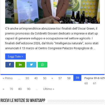
C’è anche un’imprenditrice abruzzese tra i finalisti dell’Oscar Green, il
premio promosso da Coldiretti Giovani dedicato a imprese e start up
capaci di generare sviluppo e occupazione nel settore agricolo. I
finalisti dell’edizione 2026, dal titolo “Intelligenza naturale”, sono stati
annunciati il 13 marzo al Centro Congressi Palazzo Rospigliosi di …
Leggi Tutto »
59
« Primo
...
30
40
50
«
57
58
Pagina 59 di 629
60
61
»
70
80
90
...
Ultimo »
Ricevi le notizie su Whatsapp