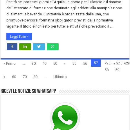
Partirà nei prossimi giorni all’Aquila un corso per il rilascio e il rinnovo
dell’attestato di formazione destinato agli addetti alla manipolazione
di alimenti e bevande. L’iniziativa è organizzata dalla Cna, che
promuove percorsi formativi obbligatori previsti dalla normativa
vigente. Il titolo è richiesto per tutte le attività che prevedono il …
Leggi Tutto »
57
« Primo
...
30
40
50
«
55
56
Pagina 57 di 629
58
59
»
60
70
80
...
Ultimo »
Ricevi le notizie su Whatsapp