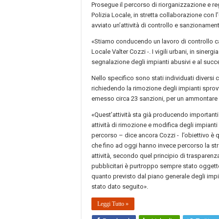
Prosegue il percorso di riorganizzazione e re
Polizia Locale, in stretta collaborazione con l’
avviato un’attività di controllo e sanzionament
«Stiamo conducendo un lavoro di controllo capil
Locale Valter Cozzi -. I vigili urbani, in siner
segnalazione degli impianti abusivi e al suc
Nello specifico sono stati individuati diversi ca
richiedendo la rimozione degli impianti sprovv
emesso circa 23 sanzioni, per un ammontare
«Quest’attività sta già producendo importanti
attività di rimozione e modifica degli impia
percorso – dice ancora Cozzi - l’obiettivo è qu
che fino ad oggi hanno invece percorso la s
attività, secondo quel principio di trasparenza
pubblicitari è purtroppo sempre stato oggett
quanto previsto dal piano generale degli impi
stato dato seguito».
Leggi Tutto »