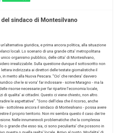
 del sindaco di Montesilvano
un'alternativa giuridica, e prima ancora politica, alla situazione
bilanci locali. Lo scenario di una grande citta' metropolitana
unico organismo pubblico, delle citta' di Montesilvano,
dero irrealizzabile. Sulla questione dunque il sottoscritto non
 lettera indirizzata ai direttori delle testate giornalistiche il
in merito alla Nuova Pescara. "Cio' che rendera' davvero
uridico che le si vorra' far indossare - scrive Maragno - ma la
lle risorse necessarie per far ripartire l'economia locale,
zi di qualita' ai cittadini. Questo ci viene chiesto, non altro.
adire le aspettative". "Sono dell'idea che il ricorso, anche
e - sottolinea ancora il sindaco di Montesilvano - possa avere
tire il proprio territorio. Non mi sembra questo il caso dei tre
usione. Nelle innumerevoli problematiche che la complessa
o o grande che esso sia, ci sono peculiarita' che possono in
vo questa o quella realta' locale. Arrivo al punto. Modalita' di