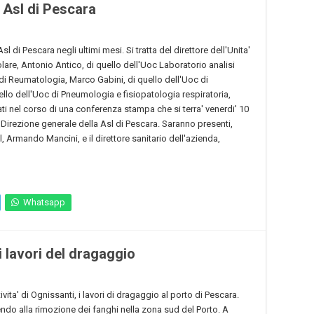
a Asl di Pescara
l di Pescara negli ultimi mesi. Si tratta del direttore dell'Unita'
are, Antonio Antico, di quello dell'Uoc Laboratorio analisi
c di Reumatologia, Marco Gabini, di quello dell'Uoc di
llo dell'Uoc di Pneumologia e fisiopatologia respiratoria,
ti nel corso di una conferenza stampa che si terra' venerdi' 10
a Direzione generale della Asl di Pescara. Saranno presenti,
sl, Armando Mancini, e il direttore sanitario dell'azienda,
Whatsapp
i lavori del dragaggio
ta' di Ognissanti, i lavori di dragaggio al porto di Pescara.
endo alla rimozione dei fanghi nella zona sud del Porto. A