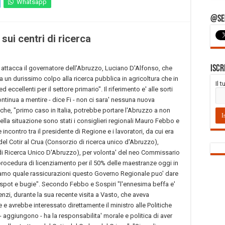
Whatsapp
@Seg
sui centri di ricerca
Iscr
le attacca il governatore dell'Abruzzo, Luciano D'Alfonso, che
a un durissimo colpo alla ricerca pubblica in agricoltura che in
Il 
 eccellenti per il settore primario". Il riferimento e' alle sorti
ontinua a mentire - dice Fi - non ci sara' nessuna nuova
he, "primo caso in Italia, potrebbe portare l'Abruzzo a non
della situazione sono stati i consiglieri regionali Mauro Febbo e
e incontro tra il presidente di Regione e i lavoratori, da cui era
i del Cotir al Crua (Consorzio di ricerca unico d'Abruzzo),
 di Ricerca Unico D'Abruzzo), per volonta' del neo Commissario
 procedura di licenziamento per il 50% delle maestranze oggi in
iamo quale rassicurazioni questo Governo Regionale puo' dare
iti spot e bugie". Secondo Febbo e Sospiri "l'ennesima beffa e'
nzi, durante la sua recente visita a Vasto, che aveva
ne e avrebbe interessato direttamente il ministro alle Politiche
 aggiungono - ha la responsabilita' morale e politica di aver