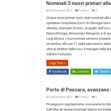
Nominati 5 nuovi primari all
3 Novembre 2017
Politica
0
Cinque nuovi primari sono stati nominati alla As
operativa complessa (Uoc) di Chirurgia vascol
cliniche, Giancarlo Di Iorio, di quello dell'Uo
Neurochirurgia, Annunziato Mangiola, e di que
Luigi Mosca. I nuovi primari verranno presenta
novembre, alle ore 11, nella sala riunioni dell
oltre ai direttori delle Uoc, il manager della A
Valterio Fortunato
Leggi Tutto »
Facebook
LinkedIn
Twitter
Porto di Pescara, avanzano 
2 Novembre 2017
Politica
0
Proseguono regolarmente, nonostante la festivi
Dall'alba gli operai incaricati stanno provved