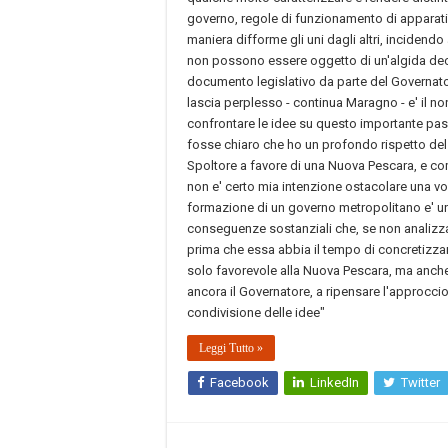
governo, regole di funzionamento di apparati a
maniera difforme gli uni dagli altri, inciden
non possono essere oggetto di un'algida decis
documento legislativo da parte del Governator
lascia perplesso - continua Maragno - e' il non
confrontare le idee su questo importante pas
fosse chiaro che ho un profondo rispetto de
Spoltore a favore di una Nuova Pescara, e com
non e' certo mia intenzione ostacolare una v
formazione di un governo metropolitano e' un 
conseguenze sostanziali che, se non analizza
prima che essa abbia il tempo di concretizzar
solo favorevole alla Nuova Pescara, ma anche c
ancora il Governatore, a ripensare l'approccio
condivisione delle idee"
Leggi Tutto »
Facebook
LinkedIn
Twitter