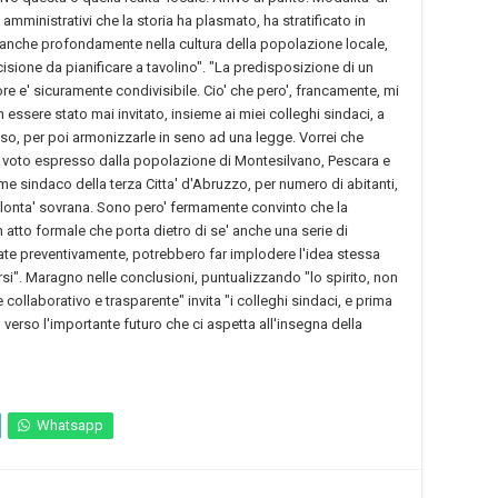
mministrativi che la storia ha plasmato, ha stratificato in
do anche profondamente nella cultura della popolazione locale,
ione da pianificare a tavolino". "La predisposizione di un
e e' sicuramente condivisibile. Cio' che pero', francamente, mi
 essere stato mai invitato, insieme ai miei colleghi sindaci, a
so, per poi armonizzarle in seno ad una legge. Vorrei che
l voto espresso dalla popolazione di Montesilvano, Pescara e
e sindaco della terza Citta' d'Abruzzo, per numero di abitanti,
olonta' sovrana. Sono pero' fermamente convinto che la
atto formale che porta dietro di se' anche una serie di
te preventivamente, potrebbero far implodere l'idea stessa
si". Maragno nelle conclusioni, puntualizzando "lo spirito, non
ollaborativo e trasparente" invita "i colleghi sindaci, e prima
 verso l'importante futuro che ci aspetta all'insegna della
Whatsapp