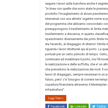
seguire i lavori sulla banchina anche il segre
"In linea con quelle che sono state le previs
prodotto l'incagliamento di alcuni pescherecc
intervenuti con una attivita' urgente come si 
del programma che abbiamo concordato con i ra
presuppongono il trasferimento di 5mila metri 
trasferimento a discarica, in quanto classificati
ripascimento diversamente dai primi 5mila met
sta facendo, al dragaggio di ulteriori 10mila m
riguarda i lavori strutturali qui al porto. La qu
portuali per un certo periodo di tempo. Certo,
continuare ad insabbiare il porto, ma l'8 novemb
la realizzazione e della soffolta, che e' un alt
che precedono la realizzazione dei moli. Il co
lavori di dragaggio, sempre necessari in un p
futuro, pero' c'e' bisogno di correre nei tempi 
copertura finanziaria attraverso il Masterplan
infrastruttura".
Leggi Tutto »
Facebook
LinkedIn
Twitter