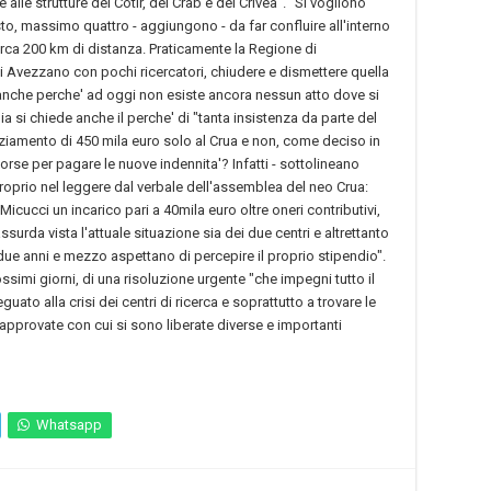
e alle strutture del Cotir, del Crab e del Crivea". "Si vogliono
asto, massimo quattro - aggiungono - da far confluire all'interno
circa 200 km di distanza. Praticamente la Regione di
 di Avezzano con pochi ricercatori, chiudere e dismettere quella
ri, anche perche' ad oggi non esiste ancora nessun atto dove si
lia si chiede anche il perche' di "tanta insistenza da parte del
nziamento di 450 mila euro solo al Crua e non, come deciso in
Forse per pagare le nuove indennita'? Infatti - sottolineano
proprio nel leggere dal verbale dell'assemblea del neo Crua:
icucci un incarico pari a 40mila euro oltre oneri contributivi,
ssurda vista l'attuale situazione sia dei due centri e altrettanto
a due anni e mezzo aspettano di percepire il proprio stipendio".
ssimi giorni, di una risoluzione urgente "che impegni tutto il
to alla crisi dei centri di ricerca e soprattutto a trovare le
approvate con cui si sono liberate diverse e importanti
Whatsapp