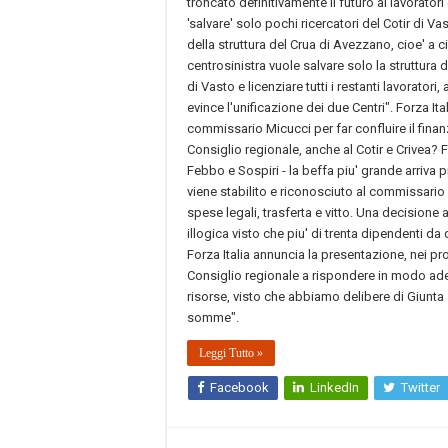
troncato definitivamente il futuro ai lavoratori 
'salvare' solo pochi ricercatori del Cotir di V
della struttura del Crua di Avezzano, cioe' a 
centrosinistra vuole salvare solo la struttura
di Vasto e licenziare tutti i restanti lavorato
evince l'unificazione dei due Centri". Forza Ita
commissario Micucci per far confluire il fina
Consiglio regionale, anche al Cotir e Crivea? 
Febbo e Sospiri - la beffa piu' grande arriva 
viene stabilito e riconosciuto al commissario M
spese legali, trasferta e vitto. Una decisione a
illogica visto che piu' di trenta dipendenti d
Forza Italia annuncia la presentazione, nei pro
Consiglio regionale a rispondere in modo adegua
risorse, visto che abbiamo delibere di Giunta 
somme".
Leggi Tutto »
Facebook
LinkedIn
Twitter