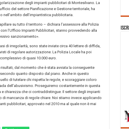
golarizzazione degli impianti pubblicitari di Montesilvano. La
ufficio del settore Pianificazione e Gestione territoriale, ha
o nell’ambito dell’impiantistica pubblicitaria.
lare su tutto il territorio – dichiara l’assessore alla Polizia
Iscr
gia con l’Ufficio Impianti Pubblicitari, stanno provvedendo alla
cessivo sanzionamento».
si di irregolarità, sono state inviate circa 40 lettere di diffida,
isti di regolare autorizzazione. La Polizia Locale ha poi
 complessivo di quasi 10.000 euro.
 risultati, dal momento che è stata avviata la conseguente
nti secondo quanto disposto dal piano. Anche in questo
ello di tutelare chi rispetta le regole, e scoraggiare coloro
trada dell’abusivismo. Proseguiremo costantemente in questa
 e chiarezza che ci contraddistingue. Il settore degli impianti
o di mancanza di regole chiare. Noi stiamo invece applicando
anti pubblicitari, approvato nel 2010 ma al quale non è mai