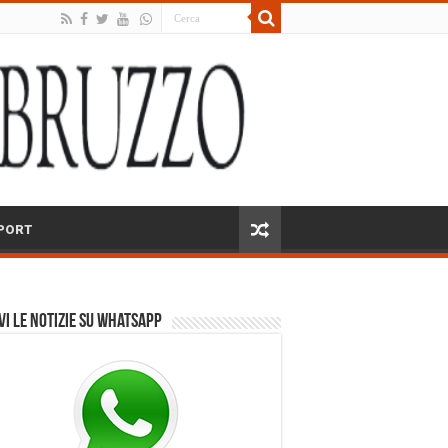
PORT
vi le notizie su Whatsapp