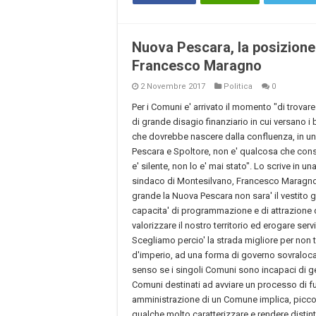
Nuova Pescara, la posizione
Francesco Maragno
2 Novembre 2017
Politica
0
Per i Comuni e' arrivato il momento "di trovare 
di grande disagio finanziario in cui versano i 
che dovrebbe nascere dalla confluenza, in un 
Pescara e Spoltore, non e' qualcosa che consi
e' silente, non lo e' mai stato". Lo scrive in una
sindaco di Montesilvano, Francesco Maragno, 
grande la Nuova Pescara non sara' il vestito gi
capacita' di programmazione e di attrazione de
valorizzare il nostro territorio ed erogare servi
Scegliamo percio' la strada migliore per non tr
d'imperio, ad una forma di governo sovralocal
senso se i singoli Comuni sono incapaci di ges
Comuni destinati ad avviare un processo di f
amministrazione di un Comune implica, piccol
qualche molto caratterizzare e rendere distinti