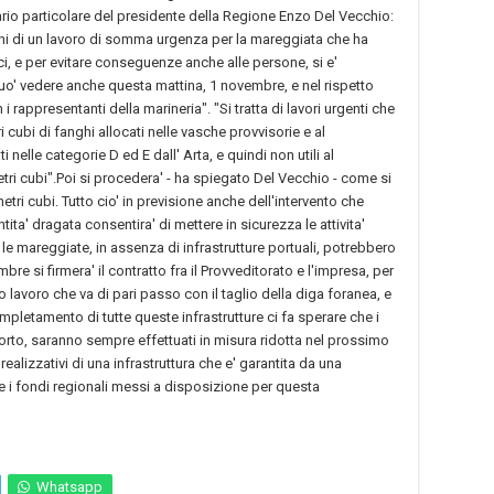
tario particolare del presidente della Regione Enzo Del Vecchio:
ioni di un lavoro di somma urgenza per la mareggiata che ha
i, e per evitare conseguenze anche alle persone, si e'
puo' vedere anche questa mattina, 1 novembre, e nel rispetto
ppresentanti della marineria". "Si tratta di lavori urgenti che
cubi di fanghi allocati nelle vasche provvisorie e al
 nelle categorie D ed E dall' Arta, e quindi non utili al
ri cubi".Poi si procedera' - ha spiegato Del Vecchio - come si
etri cubi. Tutto cio' in previsione anche dell'intervento che
antita' dragata consentira' di mettere in sicurezza le attivita'
 le mareggiate, in assenza di infrastrutture portuali, potrebbero
re si firmera' il contratto fra il Provveditorato e l'impresa, per
ro lavoro che va di pari passo con il taglio della diga foranea, e
mpletamento di tutte queste infrastrutture ci fa sperare che i
orto, saranno sempre effettuati in misura ridotta nel prossimo
realizzativi di una infrastruttura che e' garantita da una
 e i fondi regionali messi a disposizione per questa
Whatsapp