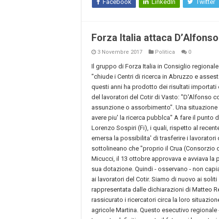
Facebook
LinkedIn
Twitter
Forza Italia attaca D’Alfonso 
3 Novembre 2017
Politica
0
Il gruppo di Forza Italia in Consiglio regiona
"chiude i Centri di ricerca in Abruzzo e assest
questi anni ha prodotto dei risultati importati ed
del lavoratori del Cotir di Vasto: "D'Alfonso c
assunzione o assorbimento". Una situazione c
avere piu' la ricerca pubblca" A fare il punto 
Lorenzo Sospiri (Fi), i quali, rispetto al recent
emersa la possibilita' di trasferire i lavorator
sottolineano che "proprio il Crua (Consorzio
Micucci, il 13 ottobre approvava e avviava la
sua dotazione. Quindi - osservano - non cap
ai lavoratori del Cotir. Siamo di nuovo ai sol
rappresentata dalle dichiarazioni di Matteo Re
rassicurato i ricercatori circa la loro situazio
agricole Martina. Questo esecutivo regionale -