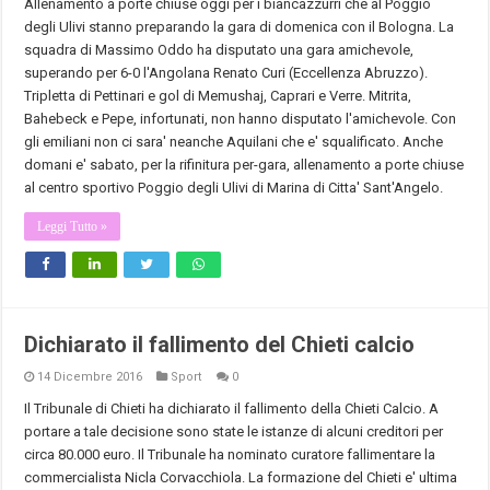
Allenamento a porte chiuse oggi per i biancazzurri che al Poggio
degli Ulivi stanno preparando la gara di domenica con il Bologna. La
squadra di Massimo Oddo ha disputato una gara amichevole,
superando per 6-0 l'Angolana Renato Curi (Eccellenza Abruzzo).
Tripletta di Pettinari e gol di Memushaj, Caprari e Verre. Mitrita,
Bahebeck e Pepe, infortunati, non hanno disputato l'amichevole. Con
gli emiliani non ci sara' neanche Aquilani che e' squalificato. Anche
domani e' sabato, per la rifinitura per-gara, allenamento a porte chiuse
al centro sportivo Poggio degli Ulivi di Marina di Citta' Sant'Angelo.
Leggi Tutto »
Dichiarato il fallimento del Chieti calcio
14 Dicembre 2016
Sport
0
Il Tribunale di
Chieti
ha dichiarato il fallimento della
Chieti
Calcio. A
portare a tale decisione sono state le istanze di alcuni creditori per
circa 80.000 euro. Il Tribunale ha nominato curatore fallimentare la
commercialista Nicla Corvacchiola. La formazione del
Chieti
e' ultima