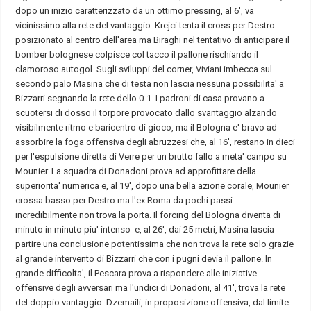
dopo un inizio caratterizzato da un ottimo pressing, al 6', va
vicinissimo alla rete del vantaggio: Krejci tenta il cross per Destro
posizionato al centro dell'area ma Biraghi nel tentativo di anticipare il
bomber bolognese colpisce col tacco il pallone rischiando il
clamoroso autogol. Sugli sviluppi del corner, Viviani imbecca sul
secondo palo Masina che di testa non lascia nessuna possibilita' a
Bizzarri segnando la rete dello 0-1. I padroni di casa provano a
scuotersi di dosso il torpore provocato dallo svantaggio alzando
visibilmente ritmo e baricentro di gioco, ma il Bologna e' bravo ad
assorbire la foga offensiva degli abruzzesi che, al 16', restano in dieci
per l'espulsione diretta di Verre per un brutto fallo a meta' campo su
Mounier. La squadra di Donadoni prova ad approfittare della
superiorita' numerica e, al 19', dopo una bella azione corale, Mounier
crossa basso per Destro ma l'ex Roma da pochi passi
incredibilmente non trova la porta. Il forcing del Bologna diventa di
minuto in minuto piu' intenso e, al 26', dai 25 metri, Masina lascia
partire una conclusione potentissima che non trova la rete solo grazie
al grande intervento di Bizzarri che con i pugni devia il pallone. In
grande difficolta', il
Pescara
prova a rispondere alle iniziative
offensive degli avversari ma l'undici di Donadoni, al 41', trova la rete
del doppio vantaggio: Dzemaili, in proposizione offensiva, dal limite