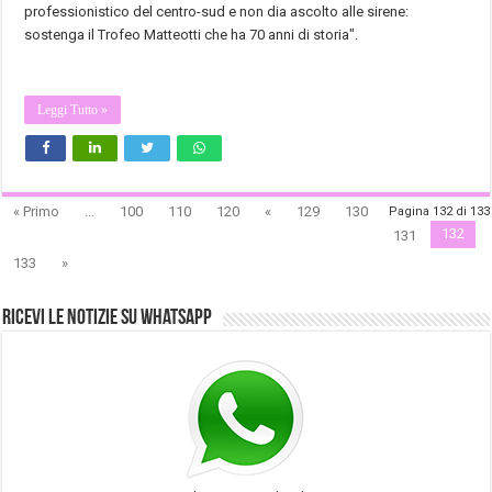
professionistico del centro-sud e non dia ascolto alle sirene:
sostenga il Trofeo Matteotti che ha 70 anni di storia".
Leggi Tutto »
« Primo
...
100
110
120
«
129
130
Pagina 132 di 133
132
131
133
»
Ricevi le notizie su Whatsapp