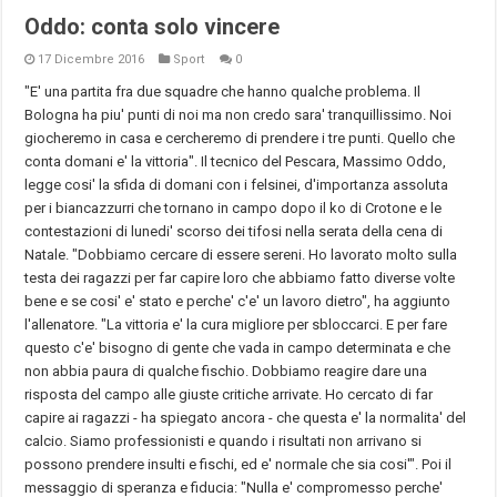
Oddo: conta solo vincere
17 Dicembre 2016
Sport
0
"E' una partita fra due squadre che hanno qualche problema. Il
Bologna ha piu' punti di noi ma non credo sara' tranquillissimo. Noi
giocheremo in casa e cercheremo di prendere i tre punti. Quello che
conta domani e' la vittoria". Il tecnico del
Pescara
, Massimo Oddo,
legge cosi' la sfida di domani con i felsinei, d'importanza assoluta
per i biancazzurri che tornano in campo dopo il ko di Crotone e le
contestazioni di lunedi' scorso dei tifosi nella serata della cena di
Natale. "Dobbiamo cercare di essere sereni. Ho lavorato molto sulla
testa dei ragazzi per far capire loro che abbiamo fatto diverse volte
bene e se cosi' e' stato e perche' c'e' un lavoro dietro", ha aggiunto
l'allenatore. "La vittoria e' la cura migliore per sbloccarci. E per fare
questo c'e' bisogno di gente che vada in campo determinata e che
non abbia paura di qualche fischio. Dobbiamo reagire dare una
risposta del campo alle giuste critiche arrivate. Ho cercato di far
capire ai ragazzi - ha spiegato ancora - che questa e' la normalita' del
calcio. Siamo professionisti e quando i risultati non arrivano si
possono prendere insulti e fischi, ed e' normale che sia cosi'". Poi il
messaggio di speranza e fiducia: "Nulla e' compromesso perche'