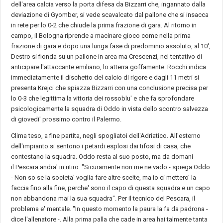
dell'area calcia verso la porta difesa da Bizzarri che, ingannato dalla
deviazione di Gyomber, si vede scavalcato dal pallone che si insacca
in rete per lo 0-2 che chiude la prima frazione di gara. Al ritorno in
campo, il Bologna riprende a macinare gioco come nella prima
frazione di gara e dopo una lunga fase di predominio assoluto, al 10',
Destro si fionda su un pallone in area ma Crescenzi, nel tentativo di
anticipare l'attaccante emiliano, lo atterra goffamente. Rocchi indica
immediatamente il dischetto del calcio di rigore e dagli 11 metri si
presenta Krejci che spiazza Bizzarri con una conclusione precisa per
lo 0-3 che legittima la vittoria dei rossoblu' e che fa sprofondare
psicologicamente la squadra di Oddo in vista dello scontro salvezza
di giovedi' prossimo contro il Palermo.
Clima teso, a fine partita, negli spogliatoi dell'Adriatico. All'esterno
dell'impianto si sentono i petardi esplosi dai tifosi di casa, che
contestano la squadra. Oddo resta al suo posto, ma da domani
il
Pescara
andra' in ritiro. "Sicuramente non me ne vado - spiega Oddo
- Non so se la societa' voglia fare altre scelte, ma io ci mettero' la
faccia fino alla fine, perche' sono il capo di questa squadra e un capo
non abbandona mai la sua squadra". Per il tecnico del
Pescara
, il
problema e' mentale. "In questo momento la paura la fa da padrona -
dice l'allenatore -. Alla prima palla che cade in area hai talmente tanta