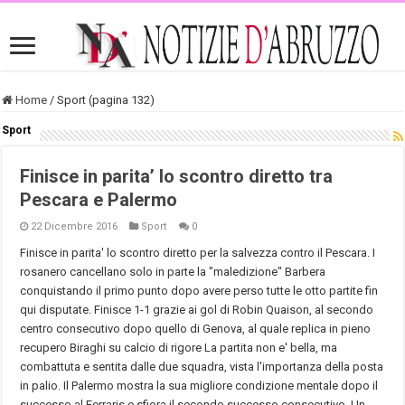
Home
/
Sport (pagina 132)
Sport
Finisce in parita’ lo scontro diretto tra
Pescara e Palermo
22 Dicembre 2016
Sport
0
Finisce in parita' lo scontro diretto per la salvezza contro il
Pescara
. I
rosanero cancellano solo in parte la "maledizione" Barbera
conquistando il primo punto dopo avere perso tutte le otto partite fin
qui disputate. Finisce 1-1 grazie ai gol di Robin Quaison, al secondo
centro consecutivo dopo quello di Genova, al quale replica in pieno
recupero Biraghi su calcio di rigore La partita non e' bella, ma
combattuta e sentita dalle due squadra, vista l'importanza della posta
in palio. Il Palermo mostra la sua migliore condizione mentale dopo il
successo al Ferraris e sfiora il secondo successo consecutivo. Un