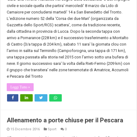
civile e sociale quella che partira' mercoledi' 8 marzo da Lido di
Camaiore per concludersi martedi' 14 a San Benedetto del Tronto.
L'edizione numero 52 della 'Corsa dei due Mari' (organizzata da
Gazzetta dello Sport/RCS) scattera', come da tradizione recente,
dalla cittadina in provincia di Lucca. Dopo la seconda tappa con
arrivo a Pomarance (228 km) e il successivo trasferimento a Montalto
di Castro (3/a tappa di 204 km), sabato 11 sara' la giornata clou con
l'arrivo in salita sul Terminillo (Campoforogna, una tappa di 171 km),
una tappa passata alla storia nel 2015 con l'arrivo sotto una bufera di
neve. Il giorno successivo sara' la volta della Rieti-Fermo (209 km) con
il gruppo che transitera' nelle zone terremotate di Amatrice, Accumoli
e
Pescara
del Tronto
Leggi Tutto »
Allenamento a porte chiuse per il Pescara
15 Dicembre 2016
Sport
0