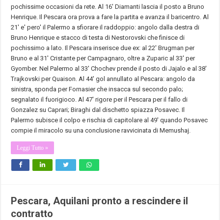
pochissime occasioni da rete. Al 16' Diamanti lascia il posto a Bruno
Henrique. Il
Pescara
ora prova a fare la partita e avanza il baricentro. Al
21' e' pero' il Palermo a sfiorare il raddoppio: angolo dalla destra di
Bruno Henrique e stacco di testa di Nestorovski che finisce di
pochissimo a lato. Il
Pescara
inserisce due ex: al 22' Brugman per
Bruno e al 31' Cristante per Campagnaro, oltre a Zuparic al 33' per
Gyomber. Nel Palermo al 33' Chochev prende il posto di Jajalo e al 38'
Trajkovski per Quaison. Al 44' gol annullato al
Pescara
: angolo da
sinistra, sponda per Fornasier che insacca sul secondo palo;
segnalato il fuorigioco. Al 47' rigore per il
Pescara
per il fallo di
Gonzalez su Caprari; Biraghi dal dischetto spiazza Posavec. Il
Palermo subisce il colpo e rischia di capitolare al 49' quando Posavec
compie il miracolo su una conclusione ravvicinata di Memushaj.
Leggi Tutto »
Pescara, Aquilani pronto a rescindere il
contratto