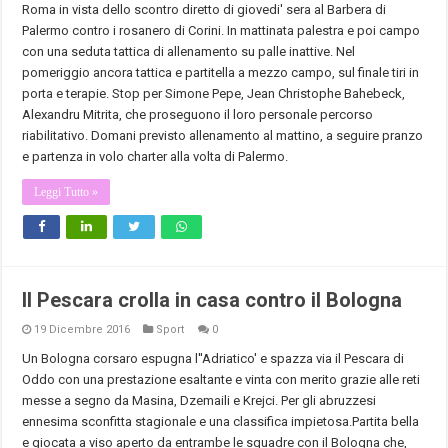
Roma in vista dello scontro diretto di giovedi' sera al Barbera di
Palermo contro i rosanero di Corini. In mattinata palestra e poi campo
con una seduta tattica di allenamento su palle inattive. Nel
pomeriggio ancora tattica e partitella a mezzo campo, sul finale tiri in
porta e terapie. Stop per Simone Pepe, Jean Christophe Bahebeck,
Alexandru Mitrita, che proseguono il loro personale percorso
riabilitativo. Domani previsto allenamento al mattino, a seguire pranzo
e partenza in volo charter alla volta di Palermo.
Leggi Tutto »
Il Pescara crolla in casa contro il Bologna
19 Dicembre 2016
Sport
0
Un Bologna corsaro espugna l''Adriatico' e spazza via il
Pescara
di
Oddo con una prestazione esaltante e vinta con merito grazie alle reti
messe a segno da Masina, Dzemaili e Krejci. Per gli abruzzesi
ennesima sconfitta stagionale e una classifica impietosa.Partita bella
e giocata a viso aperto da entrambe le squadre con il Bologna che,