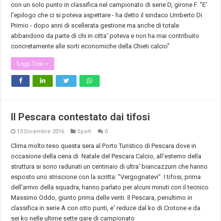
con un solo punto in classifica nel campionato di serie D, girone F. "E'
l'epilogo che ci si poteva aspettare - ha detto il sindaco Umberto Di
Primio - dopo anni di scellerata gestione ma anche di totale
abbandono da parte di chi in citta' poteva e non ha mai contribuito
concretamente alle sorti economiche della
Chieti
calcio''
Leggi Tutto »
Il Pescara contestato dai tifosi
13 Dicembre 2016
Sport
0
Clima molto teso questa sera al Porto Turistico di
Pescara
dove in
occasione della cena di Natale del
Pescara
Calcio, all'esterno della
struttura si sono radunati un centinaio di ultra' biancazzurri che hanno
esposto uno striscione con la scritta: "Vergognatevi". I tifosi, prima
dell'arrivo della squadra, hanno parlato per alcuni minuti con il tecnico
Massimo Oddo, giunto prima delle venti. Il
Pescara
, penultimo in
classifica in serie A con otto punti, e' reduce dal ko di Crotone e da
sei ko nelle ultime sette gare di campionato