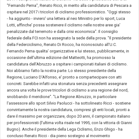
"Fernando Perna", Renato Ricci, in merito alla candidatura di
Pescara
a
ospitare nel 2017 i tricolori di ciclismo professionistico. "Oggi stesso
- ha aggiunto - inviero' una lettera al neo Ministro per lo sport, Luca
Lotti, affinche' possa sostenere il ciclismo nelle nostre aree gia'
penalizzate dal terremoto e dalla crisi economica". Il consiglio
federale della FCI non ha assegnato la sede della prova. "Il presidente
della Federciclismo, Renato Di Rocco, ha riconosciuto all'U.C.
Fernando Perna qualita' organizzative e lui stesso, pubblicamente, in
occasione dell'ultima edizione del Matteotti, ha promosso la
candidatura dell'Abruzzo a ospitare i campionati italiani di ciclismo.
Noi abbiamo fatto la nostra parte. Lo stesso presidente della
Regione, Luciano D'Alfonso, e' pronto a compartecipare con atti
concreti. Sarebbe infatti una stonatura senza precedenti assegnare
ancora una volta le prove tricolori di ciclismo a una regione del nord,
snobbando il meridione". "La Regione Abruzzo, in particolare
l'assessore allo sport Silvio Paolucci - ha sottolineato Ricci - sostiene
convintamente la nostra candidatura, compresi gli enti locali, pronti a
dare il massimo per organizzare, dopo 20 anni, il campionato italiano
per professionisti (l'ultima volta risale nel 1995, con la vittoria di Gianni
Bugno). Anche il presidente della Lega Ciclismo, Enzo Ghigo - ha
concluso Renato Ricci - dia pieno sostegno al movimento