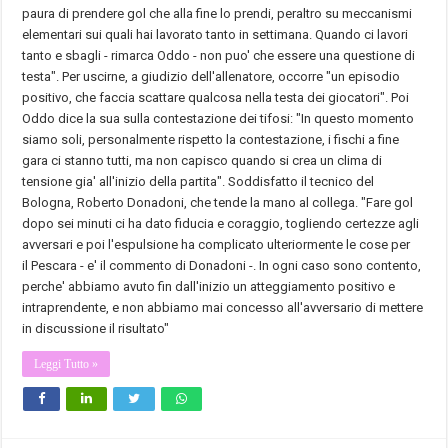
paura di prendere gol che alla fine lo prendi, peraltro su meccanismi
elementari sui quali hai lavorato tanto in settimana. Quando ci lavori
tanto e sbagli - rimarca Oddo - non puo' che essere una questione di
testa". Per uscirne, a giudizio dell'allenatore, occorre "un episodio
positivo, che faccia scattare qualcosa nella testa dei giocatori". Poi
Oddo dice la sua sulla contestazione dei tifosi: "In questo momento
siamo soli, personalmente rispetto la contestazione, i fischi a fine
gara ci stanno tutti, ma non capisco quando si crea un clima di
tensione gia' all'inizio della partita". Soddisfatto il tecnico del
Bologna, Roberto Donadoni, che tende la mano al collega. "Fare gol
dopo sei minuti ci ha dato fiducia e coraggio, togliendo certezze agli
avversari e poi l'espulsione ha complicato ulteriormente le cose per
il
Pescara
- e' il commento di Donadoni -. In ogni caso sono contento,
perche' abbiamo avuto fin dall'inizio un atteggiamento positivo e
intraprendente, e non abbiamo mai concesso all'avversario di mettere
in discussione il risultato"
Leggi Tutto »