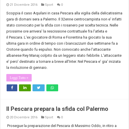
21 Dicembre 2016
Sport
0
Scoppia il caso Aquilani in casa
Pescara
alla vigilia della delicatissima
gara di domani sera a Palermo. Il 32enne centrocampista non e' infatti
stato convocato per la sfida con i rosanero per scelta tecnica. Nelle
prossime ore arrivera' la rescissione contrattuale fra l'atleta e
il
Pescara
. L'ex giocatore di Roma e Fiorentina ha giocato la sua
ultima gara in ordine di tempo con i biancazzurri due settimane fa a
Crotone quando fu espulso. Non convocato anche l'attaccante
albanese Rey Manaj colpito da un leggero stato febbrile. L'attaccante
e' pero' destinato a tornare a breve all'Inter. Nel
Pescara
e' gia' iniziata
la rivoluzione di gennaio.
Leggi Tutto »
Il Pescara prepara la sfida col Palermo
20 Dicembre 2016
Sport
0
Prosegue la preparazione del
Pescara
di Massimo Oddo, in ritiro a