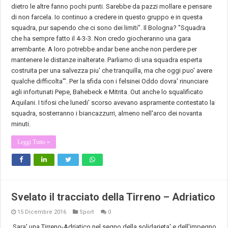
dietro le altre fanno pochi punti. Sarebbe da pazzi mollare e pensare
di non farcela. Io continuo a credere in questo gruppo e in questa
squadra, pur sapendo che ci sono dei limiti". Il Bologna? "Squadra
che ha sempre fatto il 4-3-3. Non credo giocheranno una gara
arrembante. A loro potrebbe andar bene anche non perdere per
mantenere le distanze inalterate. Parliamo di una squadra esperta
costruita per una salvezza piu' che tranquilla, ma che oggi puo' avere
qualche difficolta'". Per la sfida con i felsinei Oddo dovra' rinunciare
agli infortunati Pepe, Bahebeck e Mitrita. Out anche lo squalificato
Aquilani. I tifosi che lunedi' scorso avevano aspramente contestato la
squadra, sosterranno i biancazzurri, almeno nell'arco dei novanta
minuti.
Leggi Tutto »
Svelato il tracciato della Tirreno – Adriatico
15 Dicembre 2016
Sport
0
Sara' una Tirreno-Adriatico nel segno della solidarieta' e dell'impegno