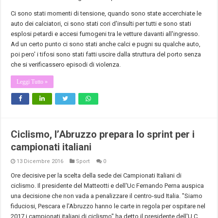
Ci sono stati momenti di tensione, quando sono state accerchiate le
auto dei calciatori, ci sono stati cori d'insulti per tutti e sono stati
esplosi petardi e accesi fumogeni tra le vetture davanti all'ingresso.
Ad un certo punto ci sono stati anche calci e pugni su qualche auto,
poi pero' i tifosi sono stati fatti uscire dalla struttura del porto senza
che si verificassero episodi di violenza.
Leggi Tutto »
Ciclismo, l’Abruzzo prepara lo sprint per i
campionati italiani
13 Dicembre 2016
Sport
0
Ore decisive per la scelta della sede dei Campionati Italiani di
ciclismo
. Il presidente del Matteotti e dell'Uc Fernando Perna auspica
una decisione che non vada a penalizzare il centro-sud Italia. "Siamo
fiduciosi,
Pescara
e l'Abruzzo hanno le carte in regola per ospitare nel
2017 i campionati italiani di ciclismo" ha detto il presidente dell'U.C.