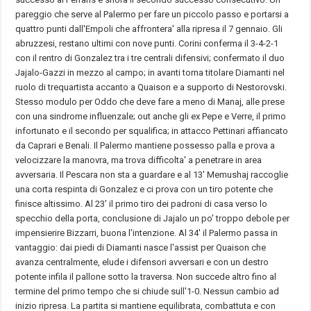
pareggio che serve al Palermo per fare un piccolo passo e portarsi a
quattro punti dall'Empoli che affrontera' alla ripresa il 7 gennaio. Gli
abruzzesi, restano ultimi con nove punti. Corini conferma il 3-4-2-1
con il rentro di Gonzalez tra i tre centrali difensivi; confermato il duo
Jajalo-Gazzi in mezzo al campo; in avanti torna titolare Diamanti nel
ruolo di trequartista accanto a Quaison e a supporto di Nestorovski.
Stesso modulo per Oddo che deve fare a meno di Manaj, alle prese
con una sindrome influenzale; out anche gli ex Pepe e Verre, il primo
infortunato e il secondo per squalifica; in attacco Pettinari affiancato
da Caprari e Benali. Il Palermo mantiene possesso palla e prova a
velocizzare la manovra, ma trova difficolta' a penetrare in area
avversaria. Il
Pescara
non sta a guardare e al 13' Memushaj raccoglie
una corta respinta di Gonzalez e ci prova con un tiro potente che
finisce altissimo. Al 23' il primo tiro dei padroni di casa verso lo
specchio della porta, conclusione di Jajalo un po' troppo debole per
impensierire Bizzarri, buona l'intenzione. Al 34' il Palermo passa in
vantaggio: dai piedi di Diamanti nasce l'assist per Quaison che
avanza centralmente, elude i difensori avversari e con un destro
potente infila il pallone sotto la traversa. Non succede altro fino al
termine del primo tempo che si chiude sull'1-0. Nessun cambio ad
inizio ripresa. La partita si mantiene equilibrata, combattuta e con