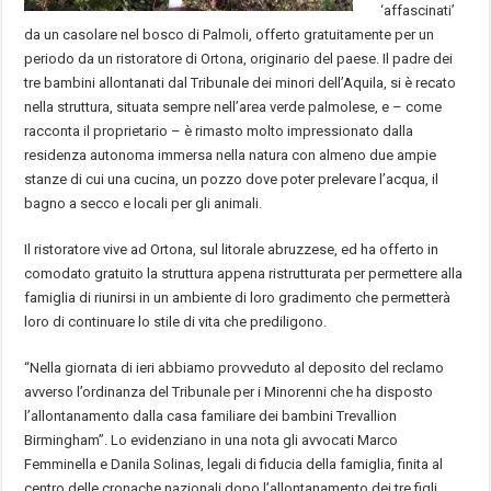
‘affascinati’
da un casolare nel bosco di Palmoli, offerto gratuitamente per un
periodo da un ristoratore di Ortona, originario del paese. Il padre dei
tre bambini allontanati dal Tribunale dei minori dell’Aquila, si è recato
nella struttura, situata sempre nell’area verde palmolese, e – come
racconta il proprietario – è rimasto molto impressionato dalla
residenza autonoma immersa nella natura con almeno due ampie
stanze di cui una cucina, un pozzo dove poter prelevare l’acqua, il
bagno a secco e locali per gli animali.
Il ristoratore vive ad Ortona, sul litorale abruzzese, ed ha offerto in
comodato gratuito la struttura appena ristrutturata per permettere alla
famiglia di riunirsi in un ambiente di loro gradimento che permetterà
loro di continuare lo stile di vita che prediligono.
“Nella giornata di ieri abbiamo provveduto al deposito del reclamo
avverso l’ordinanza del Tribunale per i Minorenni che ha disposto
l’allontanamento dalla casa familiare dei bambini Trevallion
Birmingham”. Lo evidenziano in una nota gli avvocati Marco
Femminella e Danila Solinas, legali di fiducia della famiglia, finita al
centro delle cronache nazionali dopo l’allontanamento dei tre figli