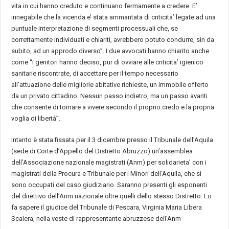
vita in cui hanno creduto e continuano fermamente a credere. E’
innegabile che la vicenda e’ stata ammantata di criticita’ legate ad una
puntuale interpretazione di segmenti processuali che, se
correttamente individuati e chiariti, avrebbero potuto condurre, sin da
subito, ad un approdo diverso”. I due avvocati hanno chiarito anche
come “i genitori hanno deciso, pur di ovviare alle criticita’ igienico
sanitarie riscontrate, di accettare per il tempo necessario
all’attuazione delle migliorie abitative richieste, un immobile offerto
da un privato cittadino. Nessun passo indietro, ma un passo avanti
che consente di tornare a vivere secondo il proprio credo e la propria
voglia di libertà”.
Intanto è stata fissata per il 3 dicembre presso il Tribunale dell’Aquila
(sede di Corte d’Appello del Distretto Abruzzo) un’assemblea
dell’Associazione nazionale magistrati (Anm) per solidarieta’ con i
magistrati della Procura e Tribunale per i Minori dell’Aquila, che si
sono occupati del caso giudiziario. Saranno presenti gli esponenti
del direttivo dell’Anm nazionale oltre quelli dello stesso Distretto. Lo
fa sapere il giudice del Tribunale di Pescara, Virginia Maria Libera
Scalera, nella veste di rappresentante abruzzese dell’Anm