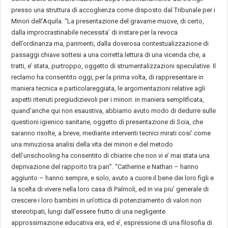
presso una struttura di accoglienza come disposto dal Tribunale per i
Minori dell’Aquila. “La presentazione del gravame muove, di certo,
dalla improcrastinabile necessita’ di instare per la revoca
dell’ordinanza ma, parimenti, dalla doverosa contestualizzazione di
passaggi chiave sottesi a una corretta lettura di una vicenda che, a
tratti, e’ stata, purtroppo, oggetto di strumentalizzazioni speculative. Il
reclamo ha consentito oggi, per la prima volta, di rappresentare in
maniera tecnica e particolareggiata, le argomentazioni relative agli
aspetti ritenuti pregiudizievoli per i minori: in maniera semplificata,
quand’anche qui non esaustiva, abbiamo avuto modo di dedurre sulle
questioni igienico sanitarie, oggetto di presentazione di Scia, che
saranno risolte, a breve, mediante interventi tecnici mirati cosi’ come
una minuziosa analisi della vita dei minori e del metodo
dell’unschooling ha consentito di chiarire che non vi e’ mai stata una
deprivazione del rapporto tra pari”. “Catherine e Nathan – hanno
aggiunto – hanno sempre, e solo, avuto a cuore il bene dei loro figli e
la scelta di vivere nella loro casa di Palmoli, ed in via piu’ generale di
crescere i loro bambini in un’ottica di potenziamento di valori non
stereotipati, lungi dall’essere frutto di una negligente
approssimazione educativa era, ed e’, espressione di una filosofia di