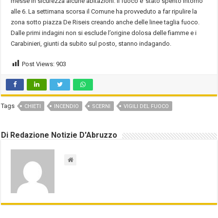
messe in sicurezza alcune abitazioni. Il fuoco e’ stato spento intorno
alle 6. La settimana scorsa il Comune ha provveduto a far ripulire la
zona sotto piazza De Riseis creando anche delle linee taglia fuoco.
Dalle primi indagini non si esclude l’origine dolosa delle fiamme e i
Carabinieri, giunti da subito sul posto, stanno indagando.
Post Views:
903
Tags
CHIETI
INCENDIO
SCERNI
VIGILI DEL FUOCO
Di Redazione Notizie D'Abruzzo