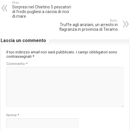
Prec.
Sorpresi nel Chietino 5 pescatori
di frodo pugliesi a caccia di ricci
di mare
Succ.
Truffe agli anziani, un arresto in
flagranza in provincia di Teramo
Lascia un commento
Il tuo indirizzo email non sarà pubblicato.
I campi obbligatori sono
contrassegnati
*
Commento
*
Nome
*