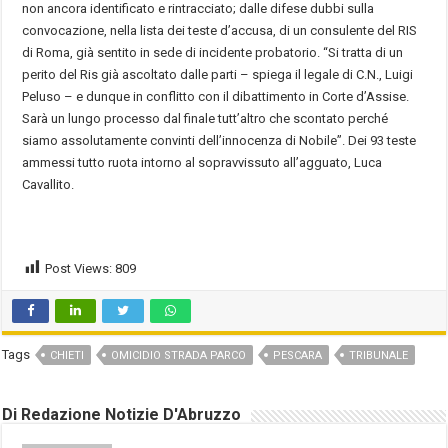
non ancora identificato e rintracciato; dalle difese dubbi sulla
convocazione, nella lista dei teste d’accusa, di un consulente del RIS
di Roma, già sentito in sede di incidente probatorio. “Si tratta di un
perito del Ris già ascoltato dalle parti – spiega il legale di C.N., Luigi
Peluso – e dunque in conflitto con il dibattimento in Corte d’Assise.
Sarà un lungo processo dal finale tutt’altro che scontato perché
siamo assolutamente convinti dell’innocenza di Nobile”. Dei 93 teste
ammessi tutto ruota intorno al sopravvissuto all’agguato, Luca
Cavallito.
Post Views:
809
Tags
CHIETI
OMICIDIO STRADA PARCO
PESCARA
TRIBUNALE
Di Redazione Notizie D'Abruzzo