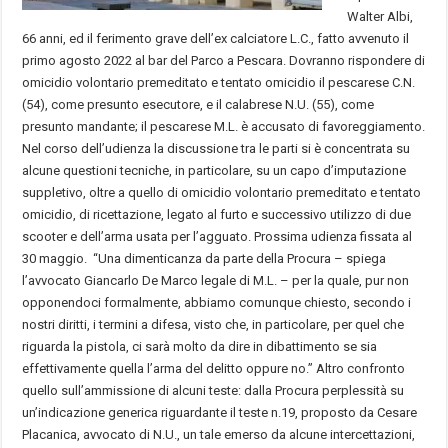
Walter Albi,
66 anni, ed il ferimento grave dell’ex calciatore L.C., fatto avvenuto il
primo agosto 2022 al bar del Parco a Pescara. Dovranno rispondere di
omicidio volontario premeditato e tentato omicidio il pescarese C.N.
(54), come presunto esecutore, e il calabrese N.U. (55), come
presunto mandante; il pescarese M.L. è accusato di favoreggiamento.
Nel corso dell’udienza la discussione tra le parti si è concentrata su
alcune questioni tecniche, in particolare, su un capo d’imputazione
suppletivo, oltre a quello di omicidio volontario premeditato e tentato
omicidio, di ricettazione, legato al furto e successivo utilizzo di due
scooter e dell’arma usata per l’agguato. Prossima udienza fissata al
30 maggio. “Una dimenticanza da parte della Procura – spiega
l’avvocato Giancarlo De Marco legale di M.L. – per la quale, pur non
opponendoci formalmente, abbiamo comunque chiesto, secondo i
nostri diritti, i termini a difesa, visto che, in particolare, per quel che
riguarda la pistola, ci sarà molto da dire in dibattimento se sia
effettivamente quella l’arma del delitto oppure no.” Altro confronto
quello sull’ammissione di alcuni teste: dalla Procura perplessità su
un’indicazione generica riguardante il teste n.19, proposto da Cesare
Placanica, avvocato di N.U., un tale emerso da alcune intercettazioni,