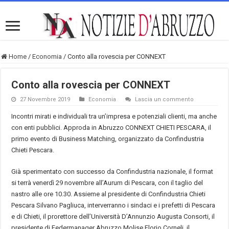
Home
/
Economia
/
Conto alla rovescia per CONNEXT
Conto alla rovescia per CONNEXT
27 Novembre 2019
Economia
Lascia un commento
Incontri mirati e individuali tra un’impresa e potenziali clienti, ma anche
con enti pubblici. Approda in Abruzzo CONNEXT CHIETI PESCARA, il
primo evento di Business Matching, organizzato da Confindustria
Chieti Pescara.
Già sperimentato con successo da Confindustria nazionale, il format
si terrà venerdì 29 novembre all’Aurum di Pescara, con il taglio del
nastro alle ore 10.30. Assieme al presidente di Confindustria Chieti
Pescara Silvano Pagliuca, interverranno i sindaci e i prefetti di Pescara
e di Chieti, il prorettore dell’Università D’Annunzio Augusta Consorti, il
presidente di Federmanager Abruzzo Molise Florio Corneli, il