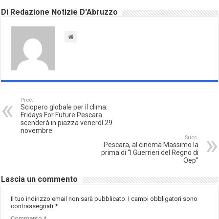
Di Redazione Notizie D'Abruzzo
Prec.
Sciopero globale per il clima:
Fridays For Future Pescara
scenderà in piazza venerdì 29
novembre
Succ.
Pescara, al cinema Massimo la
prima di “I Guerrieri del Regno di
Oep”
Lascia un commento
Il tuo indirizzo email non sarà pubblicato.
I campi obbligatori sono
contrassegnati
*
Commento
*