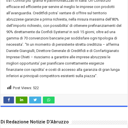
tra i Confidi piu’ grandi e patrimonializzati in Italia. Un Consorzio
efficace ed efficiente per servire al meglio le imprese con prodotti
all’avanguardia. Creditfidi potra’ vantare di offrire sul territorio
abruzzese garanzie a prima richiesta, nella misura massima dell’80%
dell’importo richiesto, con possibilita’ di ottenere prefinanziamenti del
90% direttamente da Confidi Systema! in soli 15 giorni, oltre ad una
gamma di 70 convenzioni bancarie per soddisfare ogni tipologia di
necessita’. “In un momento di persistente stretta creditizia – afferma
Daniele Giangiulli, Direttore Generale di Creditfidi e di Confartigianato
Imprese Chieti – riusciamo a garantire alle imprese abruzzesi le
migliori opportunita’ per pianificare correttamente esigenze
finanziarie con rapidita’ e costi di accesso alla garanzia di gran lunga
inferiori ai principali competitors esistenti sulla piazza”.
Post Views:
522
Di Redazione Notizie D'Abruzzo