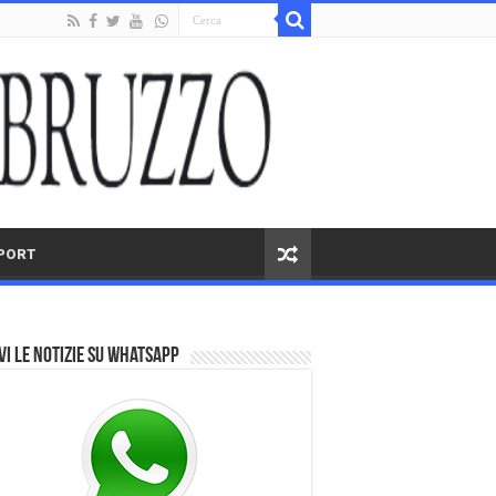
PORT
vi le notizie su Whatsapp