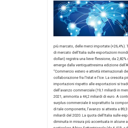
più marcato, delle merci importate (+26,4%). T
di mercato dell’Italia sulle esportazioni mondi
dollari) registra una lieve flessione, da 2,82%
emerge dalla ventiquattresima edizione dell’A
“Commercio estero e attività internazionali del
collaborazione fra l’Istat e l’Ice. La crescita p
importazioni rispetto alle esportazioni si tra
dell’avanzo commerciale (19,1 miliardi in meno
2021, ammonta a 44,2 miliardi di euro. A contr
surplus commerciale è soprattutto la compone
di tale componente, l’avanzo si attesta a 89,3
miliardi del 2020. La quota dell’Italia sulle es
diminuita in misura più accentuata in alcune a
particolare Africa Settentrionale (da 6,41% a