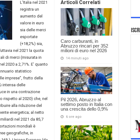
Articoli Correlati
L’Italia nel 2021
registra un
aumento del
valore in euro
sia delle merci
Iscr
esportate
Caro carburanti, in
(+18,2%) sia,
Abruzzo rincari per 352
milioni di euro nel 2026
uttavia nel 2021 la quota
ali di merci (misurata in
14 minuti ago
 nel 2020 a 2,71%. E’ quanto
nnuario statistico
le imprese”, frutto della
iù intensa delle
duce in una contrazione
 rispetto al 2020) che, nel
Pil 2026, Abruzzo al
settimo posto in Italia con
ibuire alla riduzione del
una crescita dello 0,9%
nte energetica; al netto
6 ore ago
 miliardi nel 2021 da 85,7
portazioni mondiali è
ree geografiche, in
 6,16%), Unione Europea (da