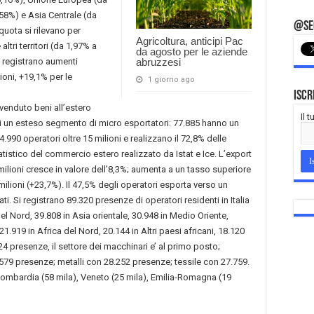
,58%) e Asia Centrale (da
@Seg
quota si rilevano per
Agricoltura, anticipi Pac
tri territori (da 1,97% a
da agosto per le aziende
zi registrano aumenti
abruzzesi
oni, +19,1% per le
1 giorno ago
Iscr
enduto beni all’estero
Il 
i un esteso segmento di micro esportatori: 77.885 hanno un
4.990 operatori oltre 15 milioni e realizzano il 72,8% delle
statistico del commercio estero realizzato da Istat e Ice. L’export
milioni cresce in valore dell’8,3%; aumenta a un tasso superiore
 milioni (+23,7%). Il 47,5% degli operatori esporta verso un
ti. Si registrano 89.320 presenze di operatori residenti in Italia
l Nord, 39.808 in Asia orientale, 30.948 in Medio Oriente,
1.919 in Africa del Nord, 20.144 in Altri paesi africani, 18.120
24 presenze, il settore dei macchinari e’ al primo posto;
579 presenze; metalli con 28.252 presenze; tessile con 27.759.
 Lombardia (58 mila), Veneto (25 mila), Emilia-Romagna (19