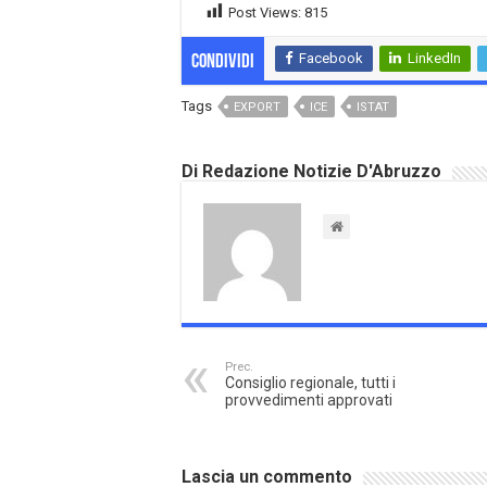
Post Views:
815
Facebook
LinkedIn
Condividi
Tags
EXPORT
ICE
ISTAT
Di Redazione Notizie D'Abruzzo
Prec.
Consiglio regionale, tutti i
provvedimenti approvati
Lascia un commento