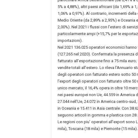
5% a 4,88%), altri paesi africani (da 1,69% a 1
1,06% a 0,97%). Al contrario, incrementi della 
Medio Oriente (da 2,89% a 2,95%) e Oceania e al
2,00%). Nel 2021 i flussi con l’estero di servi
particolarmente ampi (+15,7% per le esportazi
importazioni).
Nel 2021 136.025 operatori economici hanno v
(127.265 nel 2020). Confermata la presenza d
fatturato all’esportazione fino a 75 mila euro; 
vendite totali all’estero. Lo rileva l’Annuario 
degli operatori con fatturato estero sotto 50 
l’export degli operatori con fatturato oltre 50
unico mercato, il 16,4% opera in oltre 10 merca
nei paesi europei non Ue, 44.559 in America de
27.044 nell’Ue, 24.072 in America centro-sud, 2
in Oceania e 15.411 in Asia centrale. Con 38.6
seguono articoli in gomma e plastica con 28.
Le regioni con piu’ operatori all’export sono
mila), Toscana (18 mila) e Piemonte (15 mila).