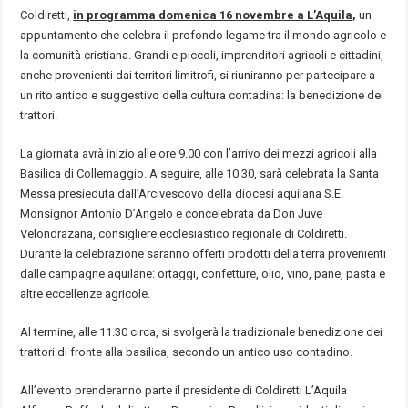
Coldiretti,
in programma domenica 16 novembre a L’Aquila,
un
appuntamento che celebra il profondo legame tra il mondo agricolo e
la comunità cristiana. Grandi e piccoli, imprenditori agricoli e cittadini,
anche provenienti dai territori limitrofi, si riuniranno per partecipare a
un rito antico e suggestivo della cultura contadina: la benedizione dei
trattori.
La giornata avrà inizio alle ore 9.00 con l’arrivo dei mezzi agricoli alla
Basilica di Collemaggio. A seguire, alle 10.30, sarà celebrata la Santa
Messa presieduta dall’Arcivescovo della diocesi aquilana S.E.
Monsignor Antonio D’Angelo e concelebrata da Don Juve
Velondrazana, consigliere ecclesiastico regionale di Coldiretti.
Durante la celebrazione saranno offerti prodotti della terra provenienti
dalle campagne aquilane: ortaggi, confetture, olio, vino, pane, pasta e
altre eccellenze agricole.
Al termine, alle 11.30 circa, si svolgerà la tradizionale benedizione dei
trattori di fronte alla basilica, secondo un antico uso contadino.
All’evento prenderanno parte il presidente di Coldiretti L’Aquila